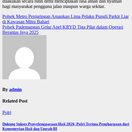
dilakukan secara rutin demi menciptakan rasa aman dan nyaman
bagi masyarakat pengguna jalan maupun warga sekitar.
Post
Polsek Metro Penjaringan Amankan Lima Pelaku Pungli Parkir Liar
di Kawasan Mitra Bahari
navigation
Polsek Pademangan Gelar Apel KRYD Tiga Pilar dalam Operasi
Berantas Jaya 2025
By
admin
Related Post
Polri
Dukung Sukses Penyelenggaraan Haji 2026, Polri Terima Penghargaan dari
Kementerian Haji dan Umrah RI