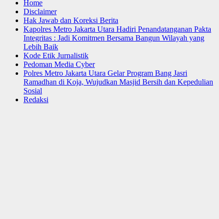
Home
Disclaimer
Hak Jawab dan Koreksi Berita
Kapolres Metro Jakarta Utara Hadiri Penandatanganan Pakta
Integritas : Jadi Komitmen Bersama Bangun Wilayah yang
Lebih Baik
Kode Etik Jurnalistik
Pedoman Media Cyber
Polres Metro Jakarta Utara Gelar Program Bang Jasri
Ramadhan di Koja, Wujudkan Masjid Bersih dan Kepedulian
Sosial
Redaksi