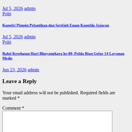
Jul 5, 2026
admin
Polri
Kapolri Pimpin Pelantikan dan Sertijab Enam Kapolda Jajaran
Jul 5, 2026
admin
Polri
Bakti Kesehatan Hari Bhayangkara ke-80, Polda Riau Gelar 14 Layanan
Medis
Jun 23, 2026
admin
Leave a Reply
Your email address will not be published.
Required fields are
marked
*
Comment
*