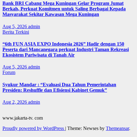
Bank BRI Cabang Mega Kuningan Gelar Program Jumat
Berkah, Perkuat Komitmen untuk Saling Berbagai Kepada
Masyarakat Sekitar Kawasan Mega Kuningan
Aug 5, 2026
admin
Berita Terkini
“6th FUN ASIA EXPO Indonesia 2026” Hadir dengan 150
Peserta dari Mancanegara perkuat Industri Taman Rekreasi
Ekosistem Pariwisata di Tanah Air
Aug 5, 2026
admin
Forum
Syukur Mandar : “Evaluasi Dua Tahun Pemerintahan
Presiden: Reshuffle dan Efisiensi Kabinet Gemuk”
Aug 2, 2026
admin
www.jakarta-tv. com
Proudly powered by WordPress
|
Theme: Newses by
Themeansar
.