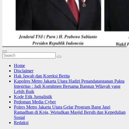
Home
Disclaimer
Hak Jawab dan Koreksi Berita
Kapolres Metro Jakarta Utara Hadiri Penandatanganan Pakta
Integritas : Jadi Komitmen Bersama Bangun Wilayah yang
Lebih Baik
Kode Etik Jurnalistik
Pedoman Media Cyber
Polres Metro Jakarta Utara Gelar Program Bang Jasri
Ramadhan di Koja, Wujudkan Masjid Bersih dan Kepedulian
Sosial
Redaksi