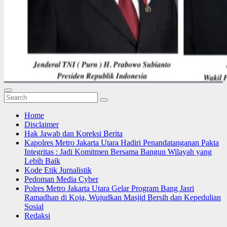
Home
Disclaimer
Hak Jawab dan Koreksi Berita
Kapolres Metro Jakarta Utara Hadiri Penandatanganan Pakta
Integritas : Jadi Komitmen Bersama Bangun Wilayah yang
Lebih Baik
Kode Etik Jurnalistik
Pedoman Media Cyber
Polres Metro Jakarta Utara Gelar Program Bang Jasri
Ramadhan di Koja, Wujudkan Masjid Bersih dan Kepedulian
Sosial
Redaksi