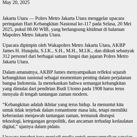
May 20, 2025
Jakarta Utara — Polres Metro Jakarta Utara menggelar upacara
peringatan Hari Kebangkitan Nasional ke-117 pada Selasa, 20 Mei
2025, pukul 08.00 WIB, yang berlangsung khidmat di halaman
Mapolres Metro Jakarta Utara.
Upacara dipimpin oleh Wakapolres Metro Jakarta Utara, AKBP
James H. Hutajulu, S.I.K., S.H., M.H., M.I.K., dan diikuti sebanyak
312 personel dari berbagai satuan fungsi dan jajaran Polres Metro
Jakarta Utara.
Dalam amanatnya, AKBP James menyampaikan refleksi sejarah
kebangkitan nasional sebagai momentum penting dalam perjalanan
bangsa Indonesia. Ia menekankan bahwa semangat kebangkitan
yang dimulai dari pendirian Budi Utomo pada 1908 harus terus
menyala di tengah tantangan zaman modern.
“Kebangkitan adalah ikhtiar yang terus hidup. Ia menuntut kita
untuk tidak terjebak dalam romantisme masa lalu, tetapi memiliki
keberanian menjawab tantangan zaman, termasuk disrupsi
teknologi, ketegangan geopolitik, dan ancaman terhadap kedaulatan
digital,” ujarnya dalam pidato.
Upacara tersebut juga menjadi media untuk menyampaikan capaian-