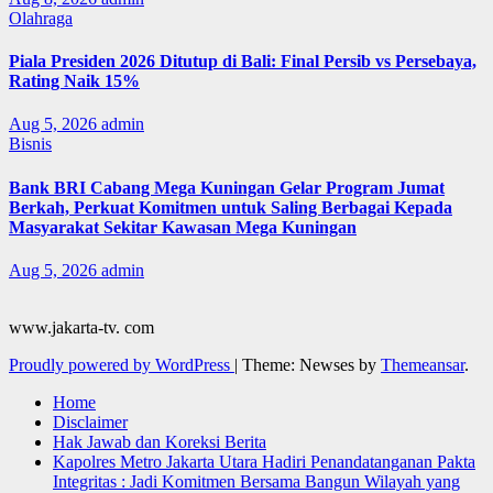
Olahraga
Piala Presiden 2026 Ditutup di Bali: Final Persib vs Persebaya,
Rating Naik 15%
Aug 5, 2026
admin
Bisnis
Bank BRI Cabang Mega Kuningan Gelar Program Jumat
Berkah, Perkuat Komitmen untuk Saling Berbagai Kepada
Masyarakat Sekitar Kawasan Mega Kuningan
Aug 5, 2026
admin
www.jakarta-tv. com
Proudly powered by WordPress
|
Theme: Newses by
Themeansar
.
Home
Disclaimer
Hak Jawab dan Koreksi Berita
Kapolres Metro Jakarta Utara Hadiri Penandatanganan Pakta
Integritas : Jadi Komitmen Bersama Bangun Wilayah yang