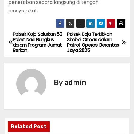
penertiban secara langsung di tengah
masyarakat.
Polsek Koja Salurkan 50
Polsek Koja Tertibkan
P
Paket Nasi Bungkus
Simbol Ormas dalam
dalam Program Jumat
Patroli Operasi Berantas
o
Berkah
Jaya 2025
s
t
By
admin
n
a
v
i
Related Post