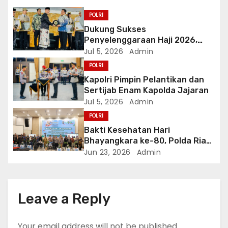
g
POLRI
a
Dukung Sukses
Penyelenggaraan Haji 2026,
t
Polri Terima Penghargaan dari
Jul 5, 2026
Admin
Kementerian Haji dan Umrah RI
POLRI
i
Kapolri Pimpin Pelantikan dan
o
Sertijab Enam Kapolda Jajaran
Jul 5, 2026
Admin
n
POLRI
Bakti Kesehatan Hari
Bhayangkara ke-80, Polda Riau
Gelar 14 Layanan Medis
Jun 23, 2026
Admin
Leave a Reply
Your email address will not be published.