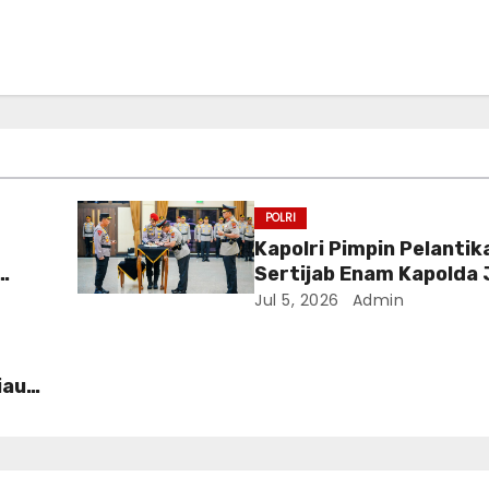
POLRI
Kapolri Pimpin Pelantik
Sertijab Enam Kapolda 
ri
Jul 5, 2026
Admin
 RI
iau