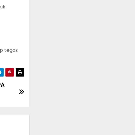
dak
ap tegas
PA