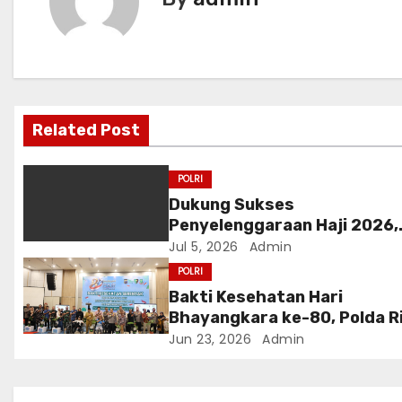
n
a
v
i
Related Post
g
POLRI
a
Dukung Sukses
Penyelenggaraan Haji 2026,
t
Polri Terima Penghargaan da
Jul 5, 2026
Admin
i
Kementerian Haji dan Umrah
POLRI
Bakti Kesehatan Hari
o
Bhayangkara ke-80, Polda R
Gelar 14 Layanan Medis
Jun 23, 2026
Admin
n