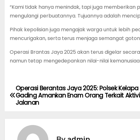
“Kami tidak hanya menindak, tapi juga memberikan
mengulangi perbuatannya. Tujuannya adalah mencip
Pihak kepolisian juga mengajak warga untuk lebih ped
mencurigakan, serta terus menjaga semangat goto
Operasi Brantas Jaya 2025 akan terus digelar secar
namun tetap mengedepankan nilai-nilai kemanusi
Operasi Berantas Jaya 2025: Polsek Kelapa
P
Gading Amankan Enam Orang Terkait Aktivi
o
Jalanan
s
t
By
admin