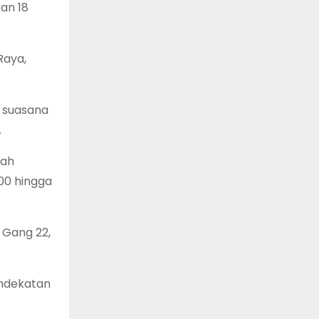
an 18
Raya,
n suasana
.
sah
00 hingga
 Gang 22,
endekatan