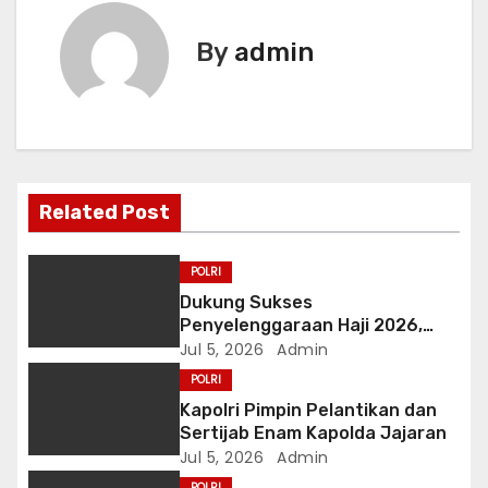
t
By
admin
n
a
v
i
Related Post
g
POLRI
a
Dukung Sukses
Penyelenggaraan Haji 2026,
t
Polri Terima Penghargaan dari
Jul 5, 2026
Admin
Kementerian Haji dan Umrah RI
POLRI
i
Kapolri Pimpin Pelantikan dan
o
Sertijab Enam Kapolda Jajaran
Jul 5, 2026
Admin
n
POLRI