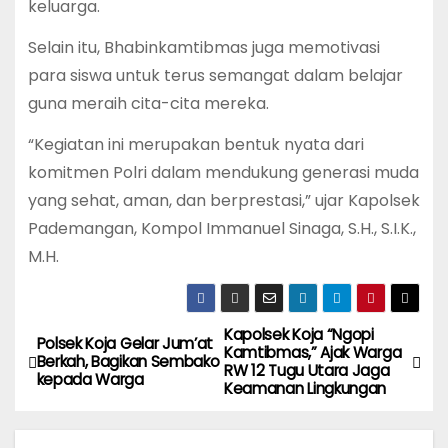
keluarga.
Selain itu, Bhabinkamtibmas juga memotivasi
para siswa untuk terus semangat dalam belajar
guna meraih cita-cita mereka.
“Kegiatan ini merupakan bentuk nyata dari
komitmen Polri dalam mendukung generasi muda
yang sehat, aman, dan berprestasi,” ujar Kapolsek
Pademangan, Kompol Immanuel Sinaga, S.H., S.I.K.,
M.H.
Kapolsek Koja “Ngopi
P
Polsek Koja Gelar Jum’at
Kamtibmas,” Ajak Warga
Berkah, Bagikan Sembako
RW 12 Tugu Utara Jaga
o
kepada Warga
Keamanan Lingkungan
s