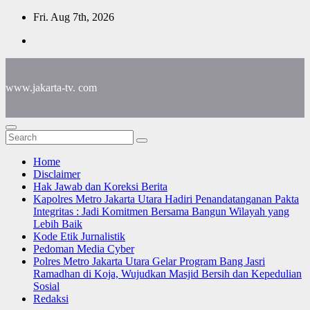
Skip
Fri. Aug 7th, 2026
to
content
www.jakarta-tv. com
Home
Disclaimer
Hak Jawab dan Koreksi Berita
Kapolres Metro Jakarta Utara Hadiri Penandatanganan Pakta
Integritas : Jadi Komitmen Bersama Bangun Wilayah yang
Lebih Baik
Kode Etik Jurnalistik
Pedoman Media Cyber
Polres Metro Jakarta Utara Gelar Program Bang Jasri
Ramadhan di Koja, Wujudkan Masjid Bersih dan Kepedulian
Sosial
Redaksi