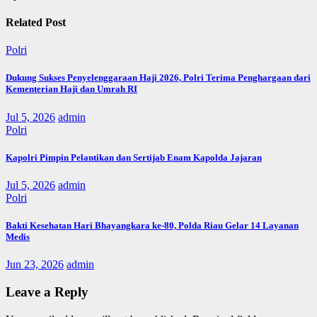
Related Post
Polri
Dukung Sukses Penyelenggaraan Haji 2026, Polri Terima Penghargaan dari
Kementerian Haji dan Umrah RI
Jul 5, 2026
admin
Polri
Kapolri Pimpin Pelantikan dan Sertijab Enam Kapolda Jajaran
Jul 5, 2026
admin
Polri
Bakti Kesehatan Hari Bhayangkara ke-80, Polda Riau Gelar 14 Layanan
Medis
Jun 23, 2026
admin
Leave a Reply