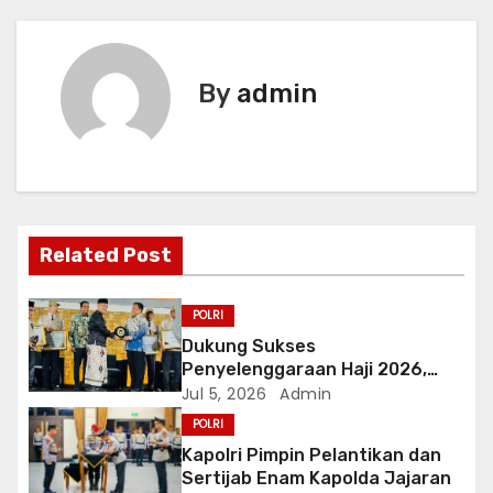
t
n
By
admin
a
v
i
g
Related Post
a
POLRI
t
Dukung Sukses
Penyelenggaraan Haji 2026,
i
Polri Terima Penghargaan dari
Jul 5, 2026
Admin
Kementerian Haji dan Umrah RI
POLRI
o
Kapolri Pimpin Pelantikan dan
Sertijab Enam Kapolda Jajaran
n