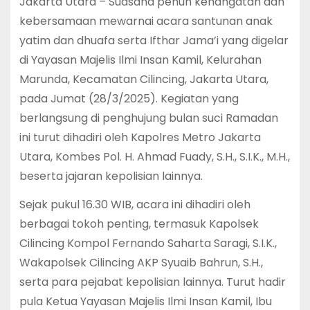
Jakarta Utara – Suasana penuh kehangatan dan
kebersamaan mewarnai acara santunan anak
yatim dan dhuafa serta Ifthar Jama’i yang digelar
di Yayasan Majelis Ilmi Insan Kamil, Kelurahan
Marunda, Kecamatan Cilincing, Jakarta Utara,
pada Jumat (28/3/2025). Kegiatan yang
berlangsung di penghujung bulan suci Ramadan
ini turut dihadiri oleh Kapolres Metro Jakarta
Utara, Kombes Pol. H. Ahmad Fuady, S.H., S.I.K., M.H.,
beserta jajaran kepolisian lainnya.
Sejak pukul 16.30 WIB, acara ini dihadiri oleh
berbagai tokoh penting, termasuk Kapolsek
Cilincing Kompol Fernando Saharta Saragi, S.I.K.,
Wakapolsek Cilincing AKP Syuaib Bahrun, S.H.,
serta para pejabat kepolisian lainnya. Turut hadir
pula Ketua Yayasan Majelis Ilmi Insan Kamil, Ibu