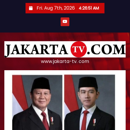
S
Fri. Aug 7th, 2026
4:26:51 AM
k
i
p
t
o
c
o
www.jakarta-tv. com
n
t
e
n
t