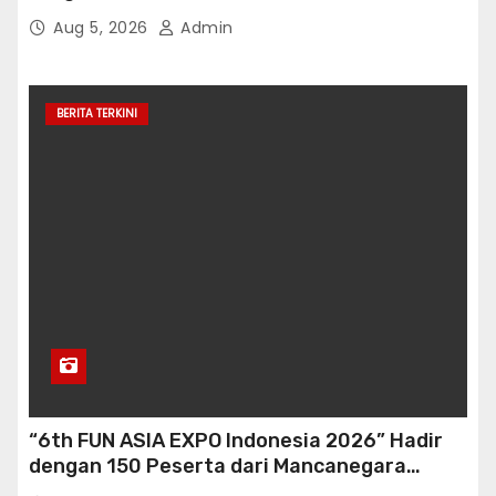
untuk Saling Berbagai Kepada Masyarakat
Aug 5, 2026
Admin
Sekitar Kawasan Mega Kuningan
BERITA TERKINI
“6th FUN ASIA EXPO Indonesia 2026” Hadir
dengan 150 Peserta dari Mancanegara
perkuat Industri Taman Rekreasi Ekosistem