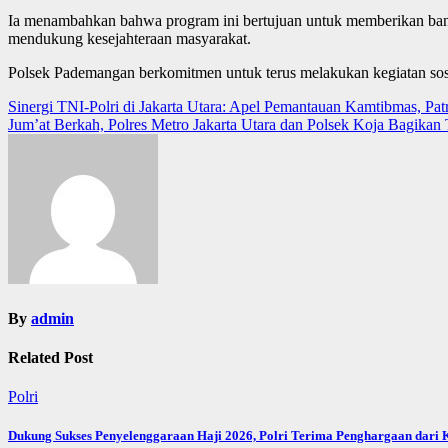
Ia menambahkan bahwa program ini bertujuan untuk memberikan bantu
mendukung kesejahteraan masyarakat.
Polsek Pademangan berkomitmen untuk terus melakukan kegiatan sosi
Post
Sinergi TNI-Polri di Jakarta Utara: Apel Pemantauan Kamtibmas, Pat
Jum’at Berkah, Polres Metro Jakarta Utara dan Polsek Koja Bagikan
navigation
By
admin
Related Post
Polri
Dukung Sukses Penyelenggaraan Haji 2026, Polri Terima Penghargaan dari