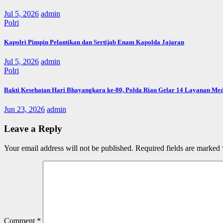
Jul 5, 2026
admin
Polri
Kapolri Pimpin Pelantikan dan Sertijab Enam Kapolda Jajaran
Jul 5, 2026
admin
Polri
Bakti Kesehatan Hari Bhayangkara ke-80, Polda Riau Gelar 14 Layanan Med
Jun 23, 2026
admin
Leave a Reply
Your email address will not be published.
Required fields are marked
Comment
*