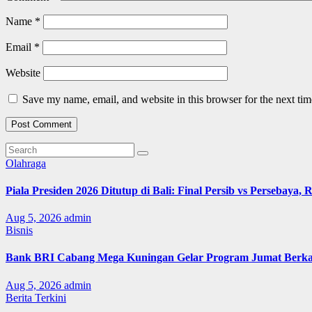
Name
*
Email
*
Website
Save my name, email, and website in this browser for the next ti
Olahraga
Piala Presiden 2026 Ditutup di Bali: Final Persib vs Persebaya,
Aug 5, 2026
admin
Bisnis
Bank BRI Cabang Mega Kuningan Gelar Program Jumat Berkah
Aug 5, 2026
admin
Berita Terkini