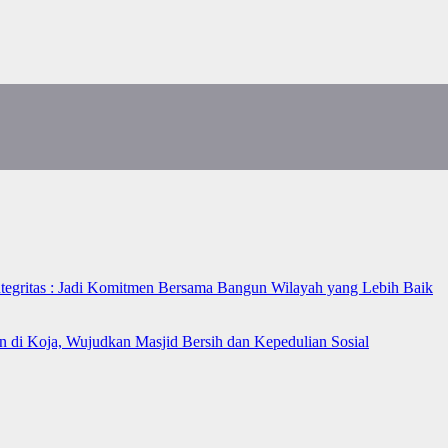
ntegritas : Jadi Komitmen Bersama Bangun Wilayah yang Lebih Baik
n di Koja, Wujudkan Masjid Bersih dan Kepedulian Sosial