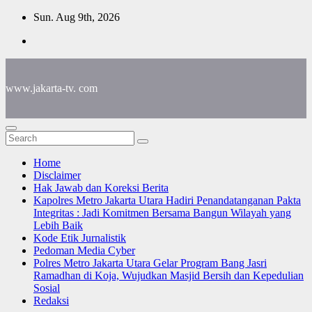
Skip
Sun. Aug 9th, 2026
to
content
www.jakarta-tv. com
Home
Disclaimer
Hak Jawab dan Koreksi Berita
Kapolres Metro Jakarta Utara Hadiri Penandatanganan Pakta
Integritas : Jadi Komitmen Bersama Bangun Wilayah yang
Lebih Baik
Kode Etik Jurnalistik
Pedoman Media Cyber
Polres Metro Jakarta Utara Gelar Program Bang Jasri
Ramadhan di Koja, Wujudkan Masjid Bersih dan Kepedulian
Sosial
Redaksi