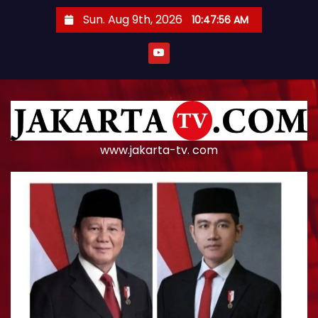
S
Sun. Aug 9th, 2026
10:47:57 AM
k
i
p
t
o
c
o
www.jakarta-tv. com
n
t
e
n
t