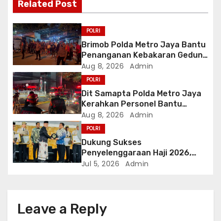
g
Related Post
a
POLRI
t
Brimob Polda Metro Jaya Bantu
Penanganan Kebakaran Gedung
i
Bapenda DKI
Aug 8, 2026
Admin
POLRI
o
Dit Samapta Polda Metro Jaya
Kerahkan Personel Bantu
n
Tangani Kebakaran Gedung
Aug 8, 2026
Admin
Bapenda
POLRI
Dukung Sukses
Penyelenggaraan Haji 2026,
Polri Terima Penghargaan dari
Jul 5, 2026
Admin
Kementerian Haji dan Umrah RI
Leave a Reply