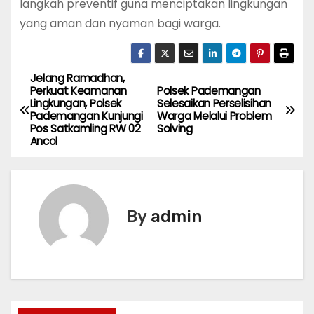
langkah preventif guna menciptakan lingkungan
yang aman dan nyaman bagi warga.
Jelang Ramadhan,
P
Perkuat Keamanan
Polsek Pademangan
Lingkungan, Polsek
Selesaikan Perselisihan
o
Pademangan Kunjungi
Warga Melalui Problem
Pos Satkamling RW 02
Solving
s
Ancol
t
n
By
admin
a
v
i