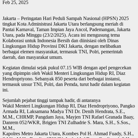
Feb 25, 2025
Jakarta – Peringatan Hari Peduli Sampah Nasional (HPSN) 2025
tingkat Kota Administrasi Jakarta Utara berlangsung meriah di
Pantai Karnaval, Taman Impian Jaya Ancol, Pademangan, Jakarta
Utara, pada Minggu (23/2/2025). Acara ini mengusung tema
Kolaborasi untuk Indonesia Bersih dan diinisiasi oleh Dinas
Lingkungan Hidup Provinsi DKI Jakarta, dengan melibatkan
berbagai elemen masyarakat, termasuk TNI, Polri, pemerintah
daerah, dan masyarakat umum.
Kegiatan dimulai sejak pukul 07.15 WIB dengan apel pengecekan
yang dipimpin oleh Wakil Menteri Lingkungan Hidup RI, Diaz
Hendropriyono. Sebanyak 850 peserta dari berbagai instansi,
termasuk unsur TNI, Polri, dan Pemda, turut hadir dalam kegiatan
ini.
Sejumlah pejabat tinggi tampak hadir, di antaranya
Wakil Menteri Lingkungan Hidup RI, Diaz Hendropriyono, Pangko
Armada RI, Laksamana Madya TNI Dr. Denih Hendrata, S.E.,
M.M., CHRMP, Pangdam Jaya, Mayjen TNI Rafael Granada Baay,
Danrem 052/WKR, Brigjen TNI Zulhadrie S. Mara, S.H., S.Sos.,
M.M.,
Kapolres Metro Jakarta Utara, Kombes Pol H. Ahmad Fuady, S.H.,