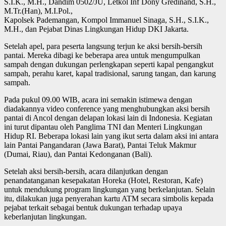
S.I.K., M.H., Dandim 0502/JU, Letkol Inf Dony Gredinand, S.H.,
M.Tr.(Han), M.I.Pol.,
Kapolsek Pademangan, Kompol Immanuel Sinaga, S.H., S.I.K.,
M.H., dan Pejabat Dinas Lingkungan Hidup DKI Jakarta.
Setelah apel, para peserta langsung terjun ke aksi bersih-bersih
pantai. Mereka dibagi ke beberapa area untuk mengumpulkan
sampah dengan dukungan perlengkapan seperti kapal pengangkut
sampah, perahu karet, kapal tradisional, sarung tangan, dan karung
sampah.
Pada pukul 09.00 WIB, acara ini semakin istimewa dengan
diadakannya video conference yang menghubungkan aksi bersih
pantai di Ancol dengan delapan lokasi lain di Indonesia. Kegiatan
ini turut dipantau oleh Panglima TNI dan Menteri Lingkungan
Hidup RI. Beberapa lokasi lain yang ikut serta dalam aksi ini antara
lain Pantai Pangandaran (Jawa Barat), Pantai Teluk Makmur
(Dumai, Riau), dan Pantai Kedonganan (Bali).
Setelah aksi bersih-bersih, acara dilanjutkan dengan
penandatanganan kesepakatan Horeka (Hotel, Restoran, Kafe)
untuk mendukung program lingkungan yang berkelanjutan. Selain
itu, dilakukan juga penyerahan kartu ATM secara simbolis kepada
pejabat terkait sebagai bentuk dukungan terhadap upaya
keberlanjutan lingkungan.