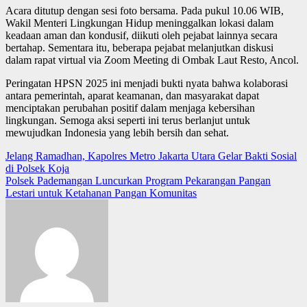
Acara ditutup dengan sesi foto bersama. Pada pukul 10.06 WIB,
Wakil Menteri Lingkungan Hidup meninggalkan lokasi dalam
keadaan aman dan kondusif, diikuti oleh pejabat lainnya secara
bertahap. Sementara itu, beberapa pejabat melanjutkan diskusi
dalam rapat virtual via Zoom Meeting di Ombak Laut Resto, Ancol.
Peringatan HPSN 2025 ini menjadi bukti nyata bahwa kolaborasi
antara pemerintah, aparat keamanan, dan masyarakat dapat
menciptakan perubahan positif dalam menjaga kebersihan
lingkungan. Semoga aksi seperti ini terus berlanjut untuk
mewujudkan Indonesia yang lebih bersih dan sehat.
Post
Jelang Ramadhan, Kapolres Metro Jakarta Utara Gelar Bakti Sosial
di Polsek Koja
navigation
Polsek Pademangan Luncurkan Program Pekarangan Pangan
Lestari untuk Ketahanan Pangan Komunitas