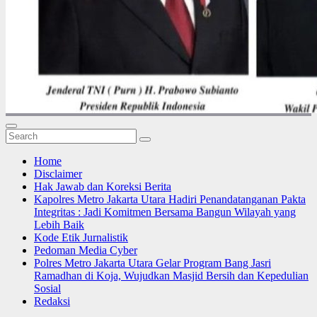
Home
Disclaimer
Hak Jawab dan Koreksi Berita
Kapolres Metro Jakarta Utara Hadiri Penandatanganan Pakta
Integritas : Jadi Komitmen Bersama Bangun Wilayah yang
Lebih Baik
Kode Etik Jurnalistik
Pedoman Media Cyber
Polres Metro Jakarta Utara Gelar Program Bang Jasri
Ramadhan di Koja, Wujudkan Masjid Bersih dan Kepedulian
Sosial
Redaksi