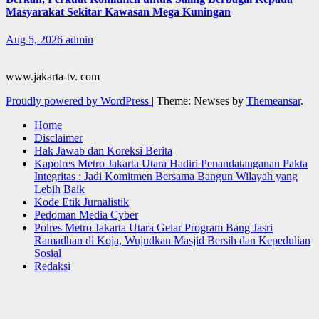
Masyarakat Sekitar Kawasan Mega Kuningan
Aug 5, 2026
admin
www.jakarta-tv. com
Proudly powered by WordPress
|
Theme: Newses by
Themeansar
.
Home
Disclaimer
Hak Jawab dan Koreksi Berita
Kapolres Metro Jakarta Utara Hadiri Penandatanganan Pakta
Integritas : Jadi Komitmen Bersama Bangun Wilayah yang
Lebih Baik
Kode Etik Jurnalistik
Pedoman Media Cyber
Polres Metro Jakarta Utara Gelar Program Bang Jasri
Ramadhan di Koja, Wujudkan Masjid Bersih dan Kepedulian
Sosial
Redaksi