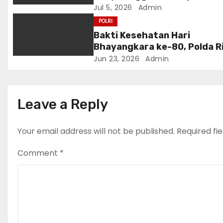
t
Polri Terima Penghargaan da
Jul 5, 2026
Admin
i
Kementerian Haji dan Umrah
POLRI
Bakti Kesehatan Hari
o
Bhayangkara ke-80, Polda R
Gelar 14 Layanan Medis
Jun 23, 2026
Admin
n
Leave a Reply
Your email address will not be published.
Required fi
Comment
*