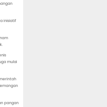
emangan
inisiatif
nanam
k.
enis
uga mulai
emerintah
ademangan
nan pangan