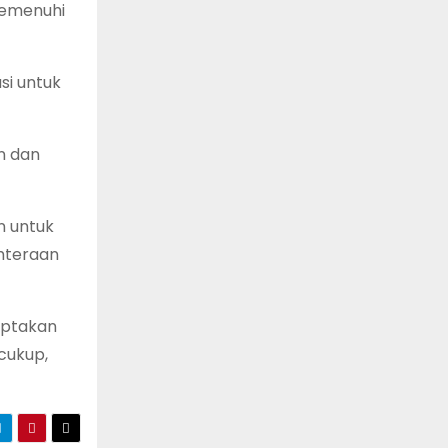
memenuhi
si untuk
n dan
n untuk
hteraan
iptakan
cukup,