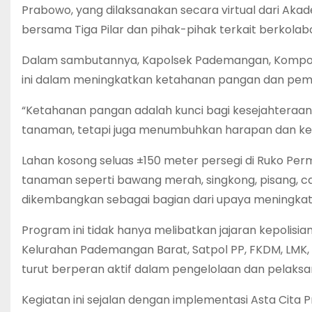
Prabowo, yang dilaksanakan secara virtual dari Aka
bersama Tiga Pilar dan pihak-pihak terkait berkolab
Dalam sambutannya, Kapolsek Pademangan, Kompol Imma
ini dalam meningkatkan ketahanan pangan dan peme
“Ketahanan pangan adalah kunci bagi kesejahteraan
tanaman, tetapi juga menumbuhkan harapan dan keman
Lahan kosong seluas ±150 meter persegi di Ruko Per
tanaman seperti bawang merah, singkong, pisang, cab
dikembangkan sebagai bagian dari upaya meningkat
Program ini tidak hanya melibatkan jajaran kepolis
Kelurahan Pademangan Barat, Satpol PP, FKDM, LMK
turut berperan aktif dalam pengelolaan dan pelaksa
Kegiatan ini sejalan dengan implementasi Asta Cit