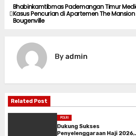
Bhabinkamtibmas Pademangan Timur Medi
P
Kasus Pencurian di Apartemen The Mansion
o
Bougenville
s
t
By
admin
n
a
v
i
Related Post
g
POLRI
a
Dukung Sukses
Penyelenggaraan Haji 2026,