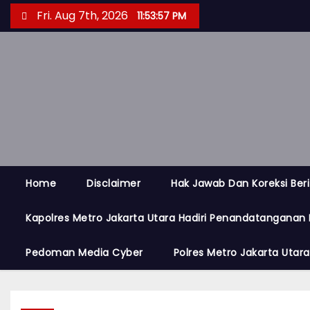
S
Fri. Aug 7th, 2026
11:53:57 PM
k
i
p
t
o
c
o
n
t
Home
Disclaimer
Hak Jawab Dan Koreksi Beri
e
Kapolres Metro Jakarta Utara Hadiri Penandatanganan 
n
t
Pedoman Media Cyber
Polres Metro Jakarta Utar