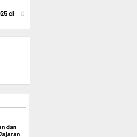
25 di
an dan
Jajaran