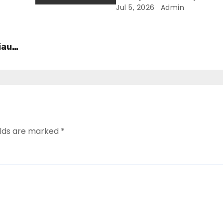
ri
Jul 5, 2026
Admin
 RI
iau
elds are marked
*