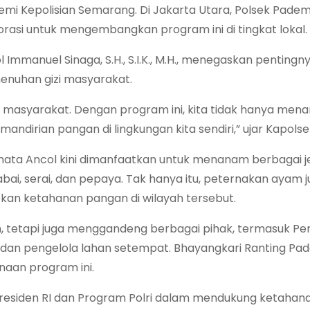
demi Kepolisian Semarang. Di Jakarta Utara, Polsek Pad
orasi untuk mengembangkan program ini di tingkat lokal.
nuel Sinaga, S.H., S.I.K., M.H., menegaskan pentingnya 
nuhan gizi masyarakat.
 masyarakat. Dengan program ini, kita tidak hanya me
dirian pangan di lingkungan kita sendiri,” ujar Kapolse
mata Ancol kini dimanfaatkan untuk menanam berbagai j
ai, serai, dan pepaya. Tak hanya itu, peternakan ayam j
kan ketahanan pangan di wilayah tersebut.
ian, tetapi juga menggandeng berbagai pihak, termasuk P
, dan pengelola lahan setempat. Bhayangkari Ranting P
naan program ini.
a Presiden RI dan Program Polri dalam mendukung ketaha