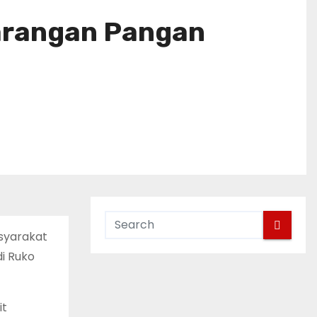
arangan Pangan
syarakat
i Ruko
it