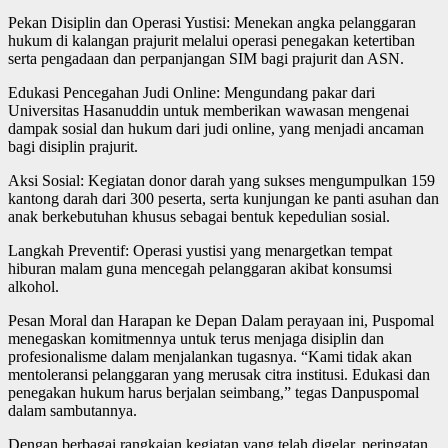
Pekan Disiplin dan Operasi Yustisi: Menekan angka pelanggaran
hukum di kalangan prajurit melalui operasi penegakan ketertiban
serta pengadaan dan perpanjangan SIM bagi prajurit dan ASN.
Edukasi Pencegahan Judi Online: Mengundang pakar dari
Universitas Hasanuddin untuk memberikan wawasan mengenai
dampak sosial dan hukum dari judi online, yang menjadi ancaman
bagi disiplin prajurit.
Aksi Sosial: Kegiatan donor darah yang sukses mengumpulkan 159
kantong darah dari 300 peserta, serta kunjungan ke panti asuhan dan
anak berkebutuhan khusus sebagai bentuk kepedulian sosial.
Langkah Preventif: Operasi yustisi yang menargetkan tempat
hiburan malam guna mencegah pelanggaran akibat konsumsi
alkohol.
Pesan Moral dan Harapan ke Depan Dalam perayaan ini, Puspomal
menegaskan komitmennya untuk terus menjaga disiplin dan
profesionalisme dalam menjalankan tugasnya. “Kami tidak akan
mentoleransi pelanggaran yang merusak citra institusi. Edukasi dan
penegakan hukum harus berjalan seimbang,” tegas Danpuspomal
dalam sambutannya.
Dengan berbagai rangkaian kegiatan yang telah digelar, peringatan