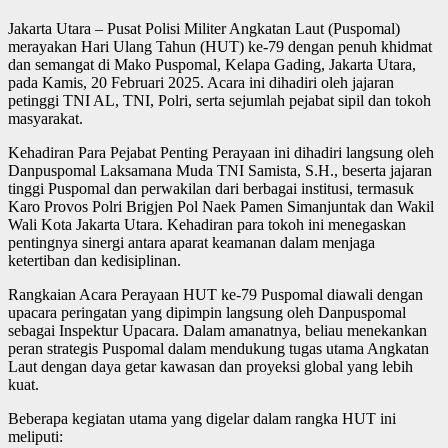
Jakarta Utara – Pusat Polisi Militer Angkatan Laut (Puspomal)
merayakan Hari Ulang Tahun (HUT) ke-79 dengan penuh khidmat
dan semangat di Mako Puspomal, Kelapa Gading, Jakarta Utara,
pada Kamis, 20 Februari 2025. Acara ini dihadiri oleh jajaran
petinggi TNI AL, TNI, Polri, serta sejumlah pejabat sipil dan tokoh
masyarakat.
Kehadiran Para Pejabat Penting Perayaan ini dihadiri langsung oleh
Danpuspomal Laksamana Muda TNI Samista, S.H., beserta jajaran
tinggi Puspomal dan perwakilan dari berbagai institusi, termasuk
Karo Provos Polri Brigjen Pol Naek Pamen Simanjuntak dan Wakil
Wali Kota Jakarta Utara. Kehadiran para tokoh ini menegaskan
pentingnya sinergi antara aparat keamanan dalam menjaga
ketertiban dan kedisiplinan.
Rangkaian Acara Perayaan HUT ke-79 Puspomal diawali dengan
upacara peringatan yang dipimpin langsung oleh Danpuspomal
sebagai Inspektur Upacara. Dalam amanatnya, beliau menekankan
peran strategis Puspomal dalam mendukung tugas utama Angkatan
Laut dengan daya getar kawasan dan proyeksi global yang lebih
kuat.
Beberapa kegiatan utama yang digelar dalam rangka HUT ini
meliputi: