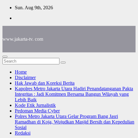
Skip
Sun. Aug 9th, 2026
to
content
www.jakarta-tv. com
Home
Disclaimer
Hak Jawab dan Koreksi Berita
Kapolres Metro Jakarta Utara Hadiri Penandatanganan Pakta
Integritas : Jadi Komitmen Bersama Bangun Wilayah yang
Lebih Baik
Kode Etik Jurnalistik
Pedoman Media Cyber
Polres Metro Jakarta Utara Gelar Program Bang Jasri
Ramadhan di Koja, Wujudkan Masjid Bersih dan Kepedulian
Sosial
Redaksi