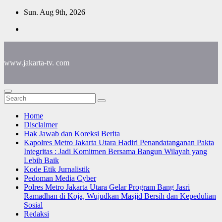
Skip
Sun. Aug 9th, 2026
to
content
www.jakarta-tv. com
Home
Disclaimer
Hak Jawab dan Koreksi Berita
Kapolres Metro Jakarta Utara Hadiri Penandatanganan Pakta
Integritas : Jadi Komitmen Bersama Bangun Wilayah yang
Lebih Baik
Kode Etik Jurnalistik
Pedoman Media Cyber
Polres Metro Jakarta Utara Gelar Program Bang Jasri
Ramadhan di Koja, Wujudkan Masjid Bersih dan Kepedulian
Sosial
Redaksi