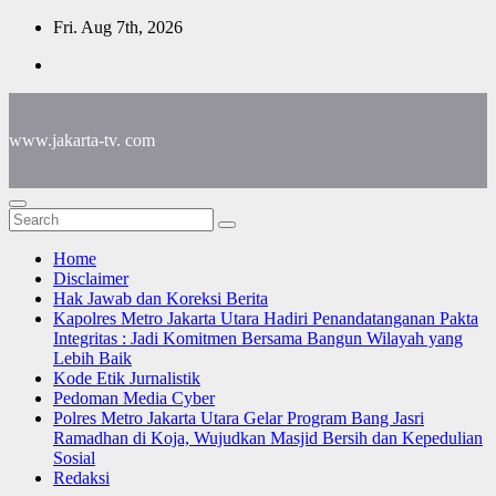
Skip
Fri. Aug 7th, 2026
to
content
www.jakarta-tv. com
Home
Disclaimer
Hak Jawab dan Koreksi Berita
Kapolres Metro Jakarta Utara Hadiri Penandatanganan Pakta
Integritas : Jadi Komitmen Bersama Bangun Wilayah yang
Lebih Baik
Kode Etik Jurnalistik
Pedoman Media Cyber
Polres Metro Jakarta Utara Gelar Program Bang Jasri
Ramadhan di Koja, Wujudkan Masjid Bersih dan Kepedulian
Sosial
Redaksi