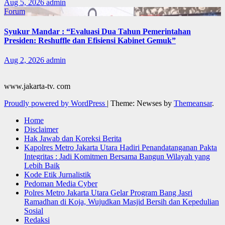
Aug 5, 2026
admin
Forum
Syukur Mandar : “Evaluasi Dua Tahun Pemerintahan
Presiden: Reshuffle dan Efisiensi Kabinet Gemuk”
Aug 2, 2026
admin
www.jakarta-tv. com
Proudly powered by WordPress
|
Theme: Newses by
Themeansar
.
Home
Disclaimer
Hak Jawab dan Koreksi Berita
Kapolres Metro Jakarta Utara Hadiri Penandatanganan Pakta
Integritas : Jadi Komitmen Bersama Bangun Wilayah yang
Lebih Baik
Kode Etik Jurnalistik
Pedoman Media Cyber
Polres Metro Jakarta Utara Gelar Program Bang Jasri
Ramadhan di Koja, Wujudkan Masjid Bersih dan Kepedulian
Sosial
Redaksi