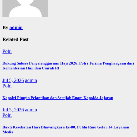
By
admin
Related Post
Polri
Dukung Sukses Penyelenggaraan Haji 2026, Polri Terima Penghargaan dari
Kementerian Haji dan Umrah RI
Jul 5, 2026
admin
Polri
Kapolri Pimpin Pelantikan dan Sertijab Enam Kapolda Jajaran
Jul 5, 2026
admin
Polri
Bakti Kesehatan Hari Bhayangkara ke-80, Polda Riau Gelar 14 Layanan
Medis