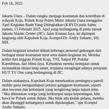
Feb 16, 2025
Jakarta Utara – Dalam rangka menjaga keamanan dan ketertiban di
wilayah Koja, Polsek Koja Polres Metro Jakarta Utara menggelar
Apel Kegiatan Rutin Yang Ditingkatkan (KRYD) pada Sabtu
malam, 15 Februari 2025. Apel yang berlangsung di pintu masuk
Jakarta Islamic Center (JIC), Jalan Kramat Jaya, ini dipimpin
langsung oleh Kapolsek Koja, Kompol Dr. Andry Suharto, SH,
MH.
Dalam kegiatan tersebut diikuti beberapa personel gabungan dari
berbagai unsur keamanan turut serta dalam kegiatan ini. Mereka
terdiri dari anggota Polsek Koja, TNI, Satpol PP, Pokdar
Kamtibmas, dan Mitra Jaya. Kehadiran mereka bertujuan untuk
memastikan situasi tetap aman, terutama mengingat adanya perayaan
HUT TV One yang berlangsung di JIC.
Dalam arahannya, Kapolsek Koja menekankan pentingnya patroli
mobile guna mengantisipasi potensi gangguan keamanan, seperti
aksi tawuran dan kelompok yang nongkrong tanpa tujuan jelas.
“Jika ditemukan warga yang berkumpul tanpa kepentingan, kita
bawa ke Polsek untuk didata. Jika tidak ada tindak pidana, mereka
akan dipanggil keluarganya untuk dipulangkan,” ujar Kompol
Andry Suharto.