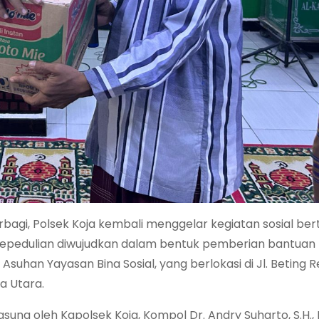
agi, Polsek Koja kembali menggelar kegiatan sosial ber
i, kepedulian diwujudkan dalam bentuk pemberian bantua
suhan Yayasan Bina Sosial, yang berlokasi di Jl. Beting 
a Utara.
gsung oleh Kapolsek Koja, Kompol Dr. Andry Suharto, S.H., 