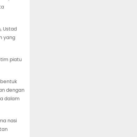
ta
, Ustad
ih yang
tim piatu
 bentuk
aan dengan
ga dalam
ma nasi
tan