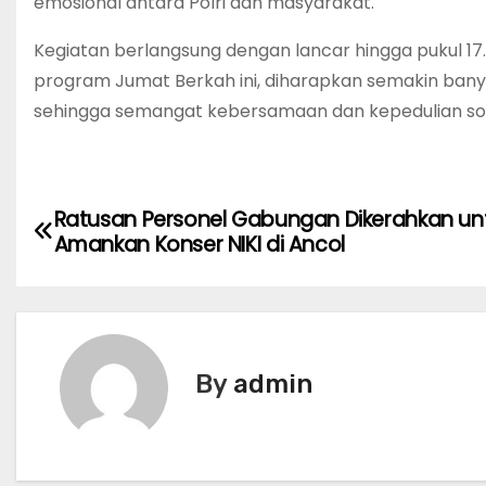
emosional antara Polri dan masyarakat.
Kegiatan berlangsung dengan lancar hingga pukul 1
program Jumat Berkah ini, diharapkan semakin ban
sehingga semangat kebersamaan dan kepedulian sos
P
Ratusan Personel Gabungan Dikerahkan un
Amankan Konser NIKI di Ancol
o
s
t
By
admin
n
a