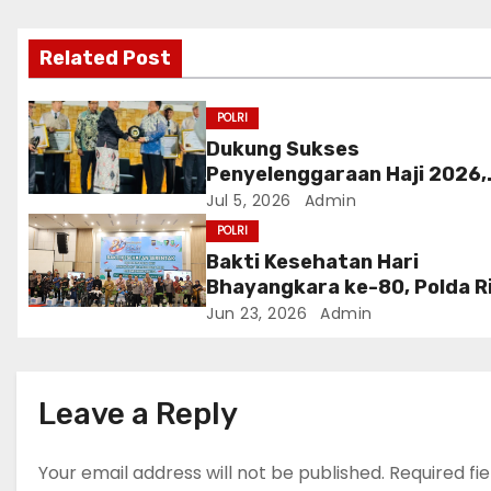
v
i
Related Post
g
POLRI
a
Dukung Sukses
Penyelenggaraan Haji 2026,
t
Polri Terima Penghargaan da
Jul 5, 2026
Admin
i
Kementerian Haji dan Umrah
POLRI
Bakti Kesehatan Hari
o
Bhayangkara ke-80, Polda R
Gelar 14 Layanan Medis
Jun 23, 2026
Admin
n
Leave a Reply
Your email address will not be published.
Required fi