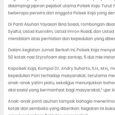
didampingi jajaran pejabat utama Polsek Koja. Turut 
beberapa perwira dan anggota Polsek Koja yang denga
Di Panti Asuhan Yayasan Bina Sosial, rombongan dis
Syaiful, Ustad Kusrolim, Ustad Imron Rosidi, dan Us
mendalam atas perhatian dan kepedulian yang diberik
Dalam kegiatan Jumat Berkah ini, Polsek Koja meny
50 kotak nasi Styrofoam siap santap, 5 dus mie instan,
Kapolsek Koja, Kompol Dr. Andry Suharto, S.H., M.H.
kepedulian Polri terhadap masyarakat, terutama m
anak-anak yatim piatu, sekaligus menunjukkan bahwa
aksi sosial yang bermanfaat bagi masyarakat,” ujar K
Anak-anak panti asuhan tampak bahagia menerima b
kotak dan sembako yang diberikan. Kegiatan ini bu