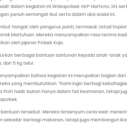
hadir dalam kegiatan ini Wakapolsek AKP Hartono, SH, ser
n penuh semangat ikut serta dalam aksi sosial ini.
ambut hangat oleh pengurus panti, termasuk Ustad Sopian
tad Andi Mattufuan. Mereka menyampaikan rasa terima kas
an oleh jajaran Polsek Koja.
alurkan berbagai bantuan santunan kepada anak-anak ya
 dan 5 kg telur.
, menyampaikan bahwa kegiatan ini merupakan bagian dari
ereka yang membutuhkan. “Kami ingin berbagi kebahagi
 Polri hadir bukan hanya dalam hal keamanan, tetapi ju
apolsek.
antuan tersebut. Mereka tersenyum ceria saat meneri
kan sekadar berbagi makanan, tetapi juga membangun ika