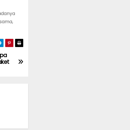
 adanya
esama,
apa
aket