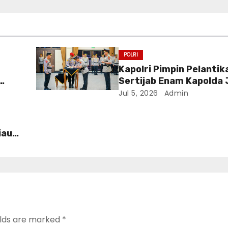
POLRI
Kapolri Pimpin Pelantik
Sertijab Enam Kapolda 
ri
Jul 5, 2026
Admin
 RI
iau
elds are marked
*