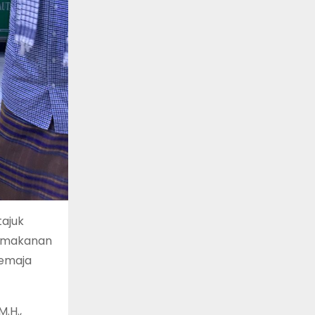
tajuk
n makanan
Remaja
M.H.,