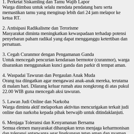
1. Perketat Siskamling dan Tamu Wajib Lapor
Warga diimbau untuk selalu mendata pendatang baru serta
memastikan tamu yang menginap lebih dari 24 jam melapor ke
ketua RT.
2. Antisipasi Radikalisme dan Terorisme
Masyarakat diminta meningkatkan kewaspadaan terhadap potensi
penyebaran paham radikal yang dapat mengganggu ketertiban dan
persatuan.
3. Cegah Curanmor dengan Pengamanan Ganda
Untuk mencegah pencurian kendaraan bermotor (curanmor), warga
disarankan menggunakan kunci ganda dan parkir di tempat aman.
4. Waspadai Tawuran dan Pergaulan Anak Muda
Orang tua diingatkan agar mengawasi anak-anak mereka, terutama
di malam hari. Dilarang keluar rumah atau nongkrong di atas pukul
22.00 WIB guna mencegah aksi tawuran.
5. Lawan Judi Online dan Narkoba
Warga diminta aktif melaporkan aktivitas mencurigakan terkait judi
online dan narkoba kepada pihak berwajib untuk ditindaklanjuti.
6. Menjaga Toleransi dan Kenyamanan Bersama
Semua elemen masyarakat diharapkan terus menjaga keharmonisan
dan toleransi antarwarga agar lingkungan tetap aman dan nyaman.