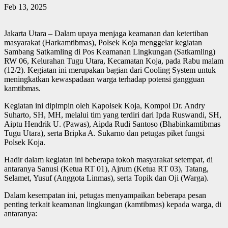
Feb 13, 2025
Jakarta Utara – Dalam upaya menjaga keamanan dan ketertiban
masyarakat (Harkamtibmas), Polsek Koja menggelar kegiatan
Sambang Satkamling di Pos Keamanan Lingkungan (Satkamling)
RW 06, Kelurahan Tugu Utara, Kecamatan Koja, pada Rabu malam
(12/2). Kegiatan ini merupakan bagian dari Cooling System untuk
meningkatkan kewaspadaan warga terhadap potensi gangguan
kamtibmas.
Kegiatan ini dipimpin oleh Kapolsek Koja, Kompol Dr. Andry
Suharto, SH, MH, melalui tim yang terdiri dari Ipda Ruswandi, SH,
Aiptu Hendrik U. (Pawas), Aipda Rudi Santoso (Bhabinkamtibmas
Tugu Utara), serta Bripka A. Sukarno dan petugas piket fungsi
Polsek Koja.
Hadir dalam kegiatan ini beberapa tokoh masyarakat setempat, di
antaranya Sanusi (Ketua RT 01), Ajrum (Ketua RT 03), Tatang,
Selamet, Yusuf (Anggota Linmas), serta Topik dan Oji (Warga).
Dalam kesempatan ini, petugas menyampaikan beberapa pesan
penting terkait keamanan lingkungan (kamtibmas) kepada warga, di
antaranya: