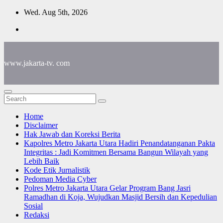
Skip
Wed. Aug 5th, 2026
to
content
www.jakarta-tv. com
Home
Disclaimer
Hak Jawab dan Koreksi Berita
Kapolres Metro Jakarta Utara Hadiri Penandatanganan Pakta
Integritas : Jadi Komitmen Bersama Bangun Wilayah yang
Lebih Baik
Kode Etik Jurnalistik
Pedoman Media Cyber
Polres Metro Jakarta Utara Gelar Program Bang Jasri
Ramadhan di Koja, Wujudkan Masjid Bersih dan Kepedulian
Sosial
Redaksi