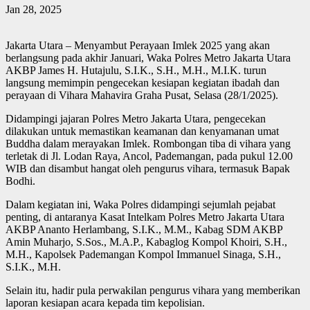
Jan 28, 2025
Jakarta Utara – Menyambut Perayaan Imlek 2025 yang akan
berlangsung pada akhir Januari, Waka Polres Metro Jakarta Utara
AKBP James H. Hutajulu, S.I.K., S.H., M.H., M.I.K. turun
langsung memimpin pengecekan kesiapan kegiatan ibadah dan
perayaan di Vihara Mahavira Graha Pusat, Selasa (28/1/2025).
Didampingi jajaran Polres Metro Jakarta Utara, pengecekan
dilakukan untuk memastikan keamanan dan kenyamanan umat
Buddha dalam merayakan Imlek. Rombongan tiba di vihara yang
terletak di Jl. Lodan Raya, Ancol, Pademangan, pada pukul 12.00
WIB dan disambut hangat oleh pengurus vihara, termasuk Bapak
Bodhi.
Dalam kegiatan ini, Waka Polres didampingi sejumlah pejabat
penting, di antaranya Kasat Intelkam Polres Metro Jakarta Utara
AKBP Ananto Herlambang, S.I.K., M.M., Kabag SDM AKBP
Amin Muharjo, S.Sos., M.A.P., Kabaglog Kompol Khoiri, S.H.,
M.H., Kapolsek Pademangan Kompol Immanuel Sinaga, S.H.,
S.I.K., M.H.
Selain itu, hadir pula perwakilan pengurus vihara yang memberikan
laporan kesiapan acara kepada tim kepolisian.