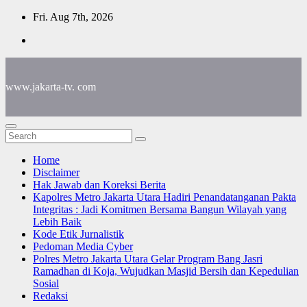
Skip
Fri. Aug 7th, 2026
to
content
www.jakarta-tv. com
Home
Disclaimer
Hak Jawab dan Koreksi Berita
Kapolres Metro Jakarta Utara Hadiri Penandatanganan Pakta
Integritas : Jadi Komitmen Bersama Bangun Wilayah yang
Lebih Baik
Kode Etik Jurnalistik
Pedoman Media Cyber
Polres Metro Jakarta Utara Gelar Program Bang Jasri
Ramadhan di Koja, Wujudkan Masjid Bersih dan Kepedulian
Sosial
Redaksi