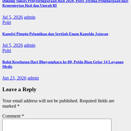
Dukung Sukses Penyelenggaraan Haji 2026, Polri Terima Penghargaan dari
Kementerian Haji dan Umrah RI
Jul 5, 2026
admin
Polri
Kapolri Pimpin Pelantikan dan Sertijab Enam Kapolda Jajaran
Jul 5, 2026
admin
Polri
Bakti Kesehatan Hari Bhayangkara ke-80, Polda Riau Gelar 14 Layanan
Medis
Jun 23, 2026
admin
Leave a Reply
Your email address will not be published.
Required fields are
marked
*
Comment
*