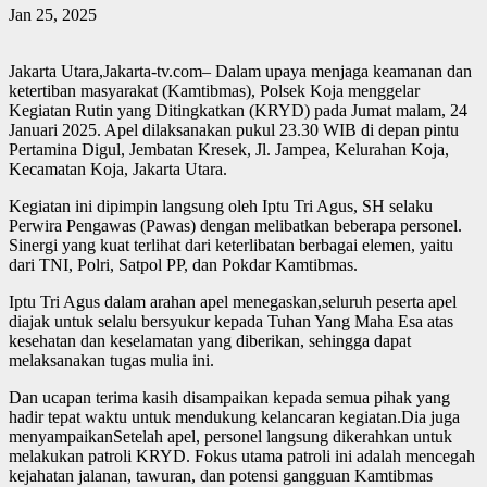
Jan 25, 2025
Jakarta Utara,Jakarta-tv.com– Dalam upaya menjaga keamanan dan
ketertiban masyarakat (Kamtibmas), Polsek Koja menggelar
Kegiatan Rutin yang Ditingkatkan (KRYD) pada Jumat malam, 24
Januari 2025. Apel dilaksanakan pukul 23.30 WIB di depan pintu
Pertamina Digul, Jembatan Kresek, Jl. Jampea, Kelurahan Koja,
Kecamatan Koja, Jakarta Utara.
Kegiatan ini dipimpin langsung oleh Iptu Tri Agus, SH selaku
Perwira Pengawas (Pawas) dengan melibatkan beberapa personel.
Sinergi yang kuat terlihat dari keterlibatan berbagai elemen, yaitu
dari TNI, Polri, Satpol PP, dan Pokdar Kamtibmas.
Iptu Tri Agus dalam arahan apel menegaskan,seluruh peserta apel
diajak untuk selalu bersyukur kepada Tuhan Yang Maha Esa atas
kesehatan dan keselamatan yang diberikan, sehingga dapat
melaksanakan tugas mulia ini.
Dan ucapan terima kasih disampaikan kepada semua pihak yang
hadir tepat waktu untuk mendukung kelancaran kegiatan.Dia juga
menyampaikanSetelah apel, personel langsung dikerahkan untuk
melakukan patroli KRYD. Fokus utama patroli ini adalah mencegah
kejahatan jalanan, tawuran, dan potensi gangguan Kamtibmas