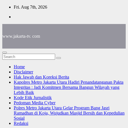
Skip
Fri. Aug 7th, 2026
to
content
www.jakarta-tv. com
Home
Disclaimer
Hak Jawab dan Koreksi Berita
Kapolres Metro Jakarta Utara Hadiri Penandatanganan Pakta
Integritas : Jadi Komitmen Bersama Bangun Wilayah yang
Lebih Baik
Kode Etik Jurnalistik
Pedoman Media Cyber
Polres Metro Jakarta Utara Gelar Program Bang Jasri
Ramadhan di Koja, Wujudkan Masjid Bersih dan Kepedulian
Sosial
Redaksi