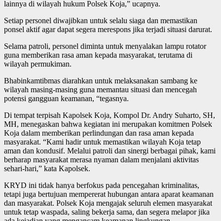
lainnya di wilayah hukum Polsek Koja,” ucapnya.
Setiap personel diwajibkan untuk selalu siaga dan memastikan
ponsel aktif agar dapat segera merespons jika terjadi situasi darurat.
Selama patroli, personel diminta untuk menyalakan lampu rotator
guna memberikan rasa aman kepada masyarakat, terutama di
wilayah permukiman.
Bhabinkamtibmas diarahkan untuk melaksanakan sambang ke
wilayah masing-masing guna memantau situasi dan mencegah
potensi gangguan keamanan, “tegasnya.
Di tempat terpisah Kapolsek Koja, Kompol Dr. Andry Suharto, SH,
MH, menegaskan bahwa kegiatan ini merupakan komitmen Polsek
Koja dalam memberikan perlindungan dan rasa aman kepada
masyarakat. “Kami hadir untuk memastikan wilayah Koja tetap
aman dan kondusif. Melalui patroli dan sinergi berbagai pihak, kami
berharap masyarakat merasa nyaman dalam menjalani aktivitas
sehari-hari,” kata Kapolsek.
KRYD ini tidak hanya berfokus pada pencegahan kriminalitas,
tetapi juga bertujuan mempererat hubungan antara aparat keamanan
dan masyarakat. Polsek Koja mengajak seluruh elemen masyarakat
untuk tetap waspada, saling bekerja sama, dan segera melapor jika
ada kejadian yang mengancam keamanan lingkungan.