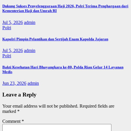
Dukung Sukses Penyelenggaraan Haji 2026, Polri Terima Penghargaan dari
Kementerian Haji dan Umrah RI
Jul 5, 2026
admin
Polri
Kapolri Pimpin Pelantikan dan Sertijab Enam Kapolda Jajaran
Jul 5, 2026
admin
Polri
Bakti Kesehatan Hari Bhayangkara ke-80, Polda Riau Gelar 14 Layanan
Medis
Jun 23, 2026
admin
Leave a Reply
Your email address will not be published.
Required fields are
marked
*
Comment
*