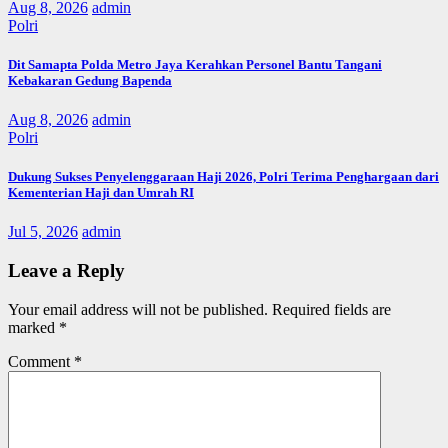
Aug 8, 2026
admin
Polri
Dit Samapta Polda Metro Jaya Kerahkan Personel Bantu Tangani
Kebakaran Gedung Bapenda
Aug 8, 2026
admin
Polri
Dukung Sukses Penyelenggaraan Haji 2026, Polri Terima Penghargaan dari
Kementerian Haji dan Umrah RI
Jul 5, 2026
admin
Leave a Reply
Your email address will not be published.
Required fields are
marked
*
Comment
*