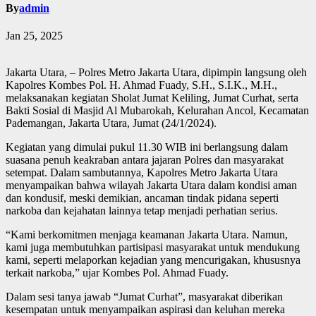
By
admin
Jan 25, 2025
Jakarta Utara, – Polres Metro Jakarta Utara, dipimpin langsung oleh
Kapolres Kombes Pol. H. Ahmad Fuady, S.H., S.I.K., M.H.,
melaksanakan kegiatan Sholat Jumat Keliling, Jumat Curhat, serta
Bakti Sosial di Masjid Al Mubarokah, Kelurahan Ancol, Kecamatan
Pademangan, Jakarta Utara, Jumat (24/1/2024).
Kegiatan yang dimulai pukul 11.30 WIB ini berlangsung dalam
suasana penuh keakraban antara jajaran Polres dan masyarakat
setempat. Dalam sambutannya, Kapolres Metro Jakarta Utara
menyampaikan bahwa wilayah Jakarta Utara dalam kondisi aman
dan kondusif, meski demikian, ancaman tindak pidana seperti
narkoba dan kejahatan lainnya tetap menjadi perhatian serius.
“Kami berkomitmen menjaga keamanan Jakarta Utara. Namun,
kami juga membutuhkan partisipasi masyarakat untuk mendukung
kami, seperti melaporkan kejadian yang mencurigakan, khususnya
terkait narkoba,” ujar Kombes Pol. Ahmad Fuady.
Dalam sesi tanya jawab “Jumat Curhat”, masyarakat diberikan
kesempatan untuk menyampaikan aspirasi dan keluhan mereka