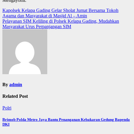
Mengayomi.
Post
Kapolsek Kelapa Gading Gelar Sholat Jumat Bersama Tokoh
Agama dan Masyarakat di Masjid Al – Amin
navigation
Pelayanan SIM Keliling di Polsek Kelapa Gading, Mudahkan
Masyarakat Urus Perpanjangan SIM
By
admin
Related Post
Polri
Brimob Polda Metro Jaya Bantu Penanganan Kebakaran Gedung Bapenda
DKI