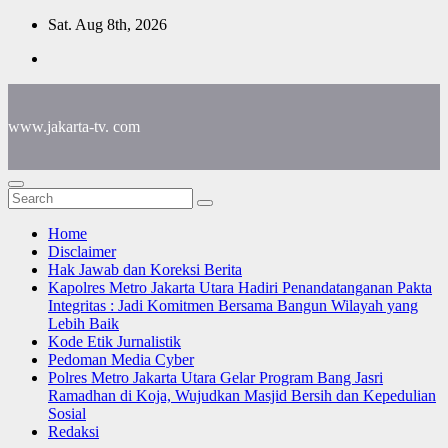
Skip
Sat. Aug 8th, 2026
to
content
www.jakarta-tv. com
Home
Disclaimer
Hak Jawab dan Koreksi Berita
Kapolres Metro Jakarta Utara Hadiri Penandatanganan Pakta
Integritas : Jadi Komitmen Bersama Bangun Wilayah yang
Lebih Baik
Kode Etik Jurnalistik
Pedoman Media Cyber
Polres Metro Jakarta Utara Gelar Program Bang Jasri
Ramadhan di Koja, Wujudkan Masjid Bersih dan Kepedulian
Sosial
Redaksi