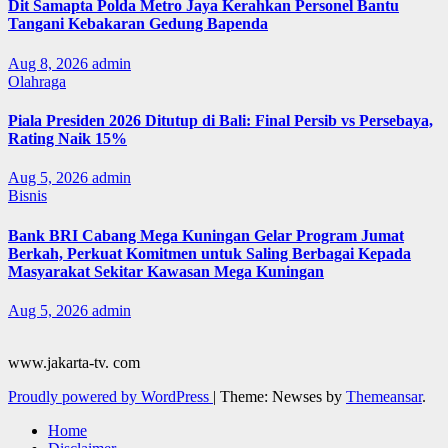
Dit Samapta Polda Metro Jaya Kerahkan Personel Bantu
Tangani Kebakaran Gedung Bapenda
Aug 8, 2026
admin
Olahraga
Piala Presiden 2026 Ditutup di Bali: Final Persib vs Persebaya,
Rating Naik 15%
Aug 5, 2026
admin
Bisnis
Bank BRI Cabang Mega Kuningan Gelar Program Jumat
Berkah, Perkuat Komitmen untuk Saling Berbagai Kepada
Masyarakat Sekitar Kawasan Mega Kuningan
Aug 5, 2026
admin
www.jakarta-tv. com
Proudly powered by WordPress
|
Theme: Newses by
Themeansar
.
Home