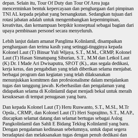
depan. Selain itu, Tour Of Duty dan Tour Of Area juga
mencerminkan bentuk kepercayaan dan penghargaan dari pimpinan
TNI AL kepada pejabat yang bersangkutan. Sedangkan tujuan dari
rotasi jabatan adalah untuk mengembangkan kepemimpinan,
kreativitas, dan kemampuan berpikir konseptual sebagai bagian dari
upaya pembinaan personel secara menyeluruh.
Lebih lanjut dalam amanat Panglima Kolinlamil, disampaikan
penghargaan dan terima kasih yang setinggi-tingginya kepada
Kolonel Laut (T) Binsar Yuli Wijaya, S.T., M.M., CRMP, Kolonel
Laut (T) Hasan Simatupang Siburian, S.T., M.M dan Letkol Laut
(K) Dr. I Made Ari Dwisaputra, SP.OT (K)., atas segala dedikasi,
kerja keras, dan pengabdian yang telah diberikan selama menjabat.
berbagai program dan kegiatan yang telah dilaksanakan
menunjukkan komitmen dan profesionalisme dalam menjalankan
tugas dan tanggung jawab. Keberhasilan dan pengalaman yang
didapatkan selama di Kolinlamil dapat menjadi bekal untuk meraih
kesuksesan di tempat penugasan yang baru.
Dan kepada Kolonel Laut (T) Heru Ruswanto, S.T., M.SI., M.Tr
Opsla., CRMP., dan Kolonel Laut (T) Heri Suprajitno, S.T., M.AP.,
diucapkan selamat datang dan selamat bertugas sebagai Aslog
Pangkolinlamil dan Sahli E Bidang Teklog Kolinlamil yang baru.
Dengan pengalaman kedinasan sebelumnya, untuk dapat segera
beradaptasi dan melaksanakan tugas dengan penuh dedikasi dan