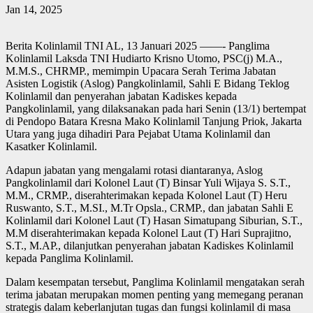
Jan 14, 2025
Berita Kolinlamil TNI AL, 13 Januari 2025 ——- Panglima
Kolinlamil Laksda TNI Hudiarto Krisno Utomo, PSC(j) M.A.,
M.M.S., CHRMP., memimpin Upacara Serah Terima Jabatan
Asisten Logistik (Aslog) Pangkolinlamil, Sahli E Bidang Teklog
Kolinlamil dan penyerahan jabatan Kadiskes kepada
Pangkolinlamil, yang dilaksanakan pada hari Senin (13/1) bertempat
di Pendopo Batara Kresna Mako Kolinlamil Tanjung Priok, Jakarta
Utara yang juga dihadiri Para Pejabat Utama Kolinlamil dan
Kasatker Kolinlamil.
Adapun jabatan yang mengalami rotasi diantaranya, Aslog
Pangkolinlamil dari Kolonel Laut (T) Binsar Yuli Wijaya S. S.T.,
M.M., CRMP., diserahterimakan kepada Kolonel Laut (T) Heru
Ruswanto, S.T., M.SI., M.Tr Opsla., CRMP., dan jabatan Sahli E
Kolinlamil dari Kolonel Laut (T) Hasan Simatupang Siburian, S.T.,
M.M diserahterimakan kepada Kolonel Laut (T) Hari Suprajitno,
S.T., M.AP., dilanjutkan penyerahan jabatan Kadiskes Kolinlamil
kepada Panglima Kolinlamil.
Dalam kesempatan tersebut, Panglima Kolinlamil mengatakan serah
terima jabatan merupakan momen penting yang memegang peranan
strategis dalam keberlanjutan tugas dan fungsi kolinlamil di masa