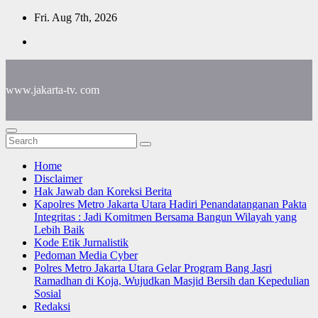
Skip
Fri. Aug 7th, 2026
to
content
www.jakarta-tv. com
Home
Disclaimer
Hak Jawab dan Koreksi Berita
Kapolres Metro Jakarta Utara Hadiri Penandatanganan Pakta
Integritas : Jadi Komitmen Bersama Bangun Wilayah yang
Lebih Baik
Kode Etik Jurnalistik
Pedoman Media Cyber
Polres Metro Jakarta Utara Gelar Program Bang Jasri
Ramadhan di Koja, Wujudkan Masjid Bersih dan Kepedulian
Sosial
Redaksi