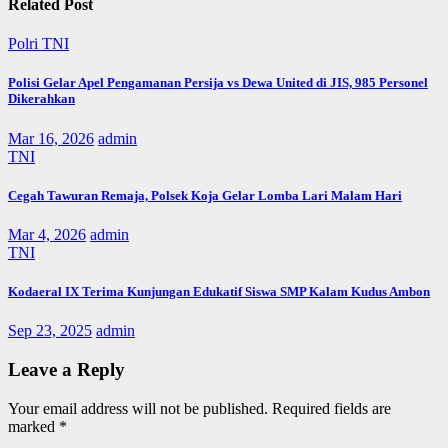
Related Post
Polri
TNI
Polisi Gelar Apel Pengamanan Persija vs Dewa United di JIS, 985 Personel
Dikerahkan
Mar 16, 2026
admin
TNI
Cegah Tawuran Remaja, Polsek Koja Gelar Lomba Lari Malam Hari
Mar 4, 2026
admin
TNI
Kodaeral IX Terima Kunjungan Edukatif Siswa SMP Kalam Kudus Ambon
Sep 23, 2025
admin
Leave a Reply
Your email address will not be published.
Required fields are
marked
*