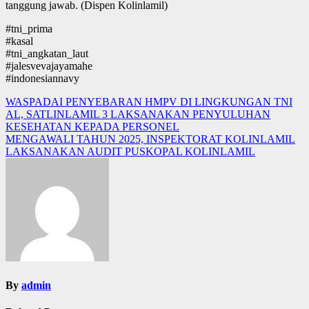
tanggung jawab. (Dispen Kolinlamil)
#tni_prima
#kasal
#tni_angkatan_laut
#jalesvevajayamahe
#indonesiannavy
Post
WASPADAI PENYEBARAN HMPV DI LINGKUNGAN TNI
AL, SATLINLAMIL 3 LAKSANAKAN PENYULUHAN
navigation
KESEHATAN KEPADA PERSONEL
MENGAWALI TAHUN 2025, INSPEKTORAT KOLINLAMIL
LAKSANAKAN AUDIT PUSKOPAL KOLINLAMIL
By
admin