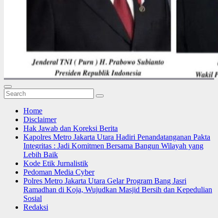
Home
Disclaimer
Hak Jawab dan Koreksi Berita
Kapolres Metro Jakarta Utara Hadiri Penandatanganan Pakta
Integritas : Jadi Komitmen Bersama Bangun Wilayah yang
Lebih Baik
Kode Etik Jurnalistik
Pedoman Media Cyber
Polres Metro Jakarta Utara Gelar Program Bang Jasri
Ramadhan di Koja, Wujudkan Masjid Bersih dan Kepedulian
Sosial
Redaksi