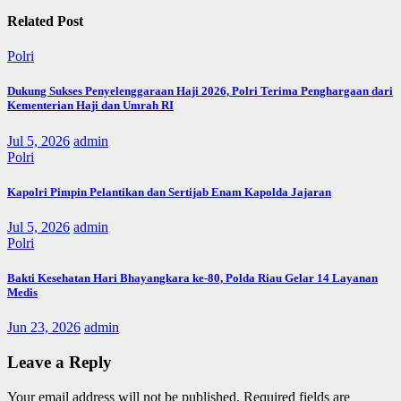
Related Post
Polri
Dukung Sukses Penyelenggaraan Haji 2026, Polri Terima Penghargaan dari
Kementerian Haji dan Umrah RI
Jul 5, 2026
admin
Polri
Kapolri Pimpin Pelantikan dan Sertijab Enam Kapolda Jajaran
Jul 5, 2026
admin
Polri
Bakti Kesehatan Hari Bhayangkara ke-80, Polda Riau Gelar 14 Layanan
Medis
Jun 23, 2026
admin
Leave a Reply
Your email address will not be published.
Required fields are