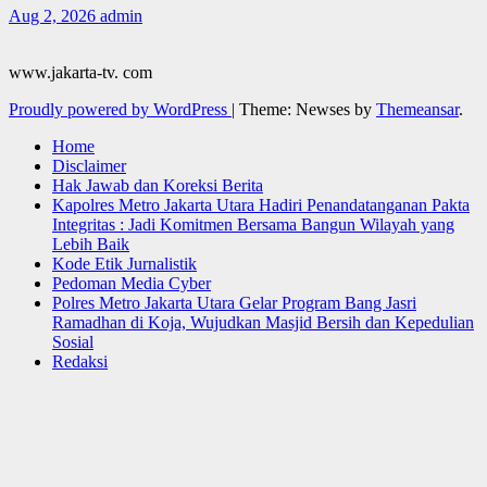
Aug 2, 2026
admin
www.jakarta-tv. com
Proudly powered by WordPress
|
Theme: Newses by
Themeansar
.
Home
Disclaimer
Hak Jawab dan Koreksi Berita
Kapolres Metro Jakarta Utara Hadiri Penandatanganan Pakta
Integritas : Jadi Komitmen Bersama Bangun Wilayah yang
Lebih Baik
Kode Etik Jurnalistik
Pedoman Media Cyber
Polres Metro Jakarta Utara Gelar Program Bang Jasri
Ramadhan di Koja, Wujudkan Masjid Bersih dan Kepedulian
Sosial
Redaksi