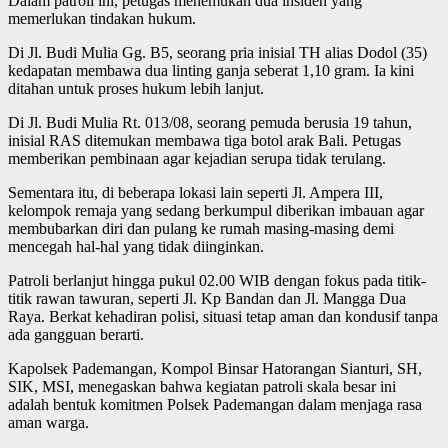
Dalam patroli ini, petugas menemukan dua insiden yang
memerlukan tindakan hukum.
Di Jl. Budi Mulia Gg. B5, seorang pria inisial TH alias Dodol (35)
kedapatan membawa dua linting ganja seberat 1,10 gram. Ia kini
ditahan untuk proses hukum lebih lanjut.
Di Jl. Budi Mulia Rt. 013/08, seorang pemuda berusia 19 tahun,
inisial RAS ditemukan membawa tiga botol arak Bali. Petugas
memberikan pembinaan agar kejadian serupa tidak terulang.
Sementara itu, di beberapa lokasi lain seperti Jl. Ampera III,
kelompok remaja yang sedang berkumpul diberikan imbauan agar
membubarkan diri dan pulang ke rumah masing-masing demi
mencegah hal-hal yang tidak diinginkan.
Patroli berlanjut hingga pukul 02.00 WIB dengan fokus pada titik-
titik rawan tawuran, seperti Jl. Kp Bandan dan Jl. Mangga Dua
Raya. Berkat kehadiran polisi, situasi tetap aman dan kondusif tanpa
ada gangguan berarti.
Kapolsek Pademangan, Kompol Binsar Hatorangan Sianturi, SH,
SIK, MSI, menegaskan bahwa kegiatan patroli skala besar ini
adalah bentuk komitmen Polsek Pademangan dalam menjaga rasa
aman warga.