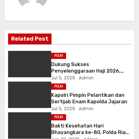
a
v
i
Related Post
g
a
POLRI
Dukung Sukses
t
Penyelenggaraan Haji 2026,
Polri Terima Penghargaan dari
Jul 5, 2026
Admin
i
Kementerian Haji dan Umrah RI
POLRI
o
Kapolri Pimpin Pelantikan dan
Sertijab Enam Kapolda Jajaran
n
Jul 5, 2026
Admin
POLRI
Bakti Kesehatan Hari
Bhayangkara ke-80, Polda Riau
Gelar 14 Layanan Medis