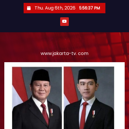
S
Thu. Aug 6th, 2026
5:56:38 PM
k
i
p
t
o
c
www.jakarta-tv. com
o
n
t
e
n
t