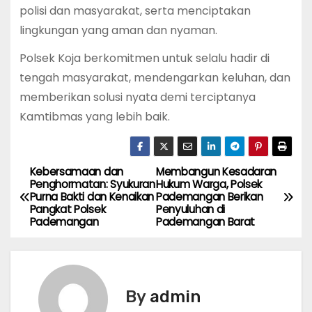
polisi dan masyarakat, serta menciptakan
lingkungan yang aman dan nyaman.
Polsek Koja berkomitmen untuk selalu hadir di
tengah masyarakat, mendengarkan keluhan, dan
memberikan solusi nyata demi terciptanya
Kamtibmas yang lebih baik.
Kebersamaan dan
Membangun Kesadaran
P
Penghormatan: Syukuran
Hukum Warga, Polsek
Purna Bakti dan Kenaikan
Pademangan Berikan
o
Pangkat Polsek
Penyuluhan di
Pademangan
Pademangan Barat
s
t
n
By
admin