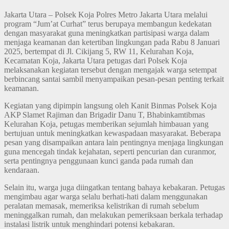
Jakarta Utara – Polsek Koja Polres Metro Jakarta Utara melalui
program “Jum’at Curhat” terus berupaya membangun kedekatan
dengan masyarakat guna meningkatkan partisipasi warga dalam
menjaga keamanan dan ketertiban lingkungan pada Rabu 8 Januari
2025, bertempat di Jl. Cikijang 5, RW 11, Kelurahan Koja,
Kecamatan Koja, Jakarta Utara petugas dari Polsek Koja
melaksanakan kegiatan tersebut dengan mengajak warga setempat
berbincang santai sambil menyampaikan pesan-pesan penting terkait
keamanan.
Kegiatan yang dipimpin langsung oleh Kanit Binmas Polsek Koja
AKP Slamet Rajiman dan Brigadir Danu T, Bhabinkamtibmas
Kelurahan Koja, petugas memberikan sejumlah himbauan yang
bertujuan untuk meningkatkan kewaspadaan masyarakat. Beberapa
pesan yang disampaikan antara lain pentingnya menjaga lingkungan
guna mencegah tindak kejahatan, seperti pencurian dan curanmor,
serta pentingnya penggunaan kunci ganda pada rumah dan
kendaraan.
Selain itu, warga juga diingatkan tentang bahaya kebakaran. Petugas
mengimbau agar warga selalu berhati-hati dalam menggunakan
peralatan memasak, memeriksa kelistrikan di rumah sebelum
meninggalkan rumah, dan melakukan pemeriksaan berkala terhadap
instalasi listrik untuk menghindari potensi kebakaran.