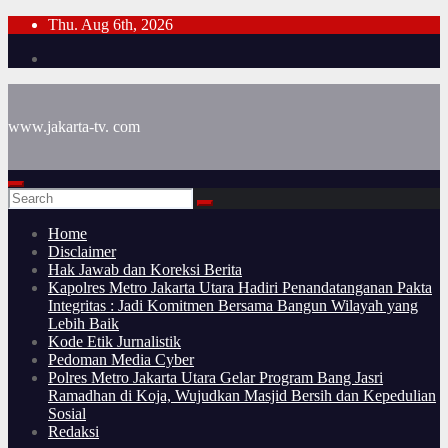
Skip
Thu. Aug 6th, 2026
to
content
www.jakarta-tv. com
Home
Disclaimer
Hak Jawab dan Koreksi Berita
Kapolres Metro Jakarta Utara Hadiri Penandatanganan Pakta
Integritas : Jadi Komitmen Bersama Bangun Wilayah yang
Lebih Baik
Kode Etik Jurnalistik
Pedoman Media Cyber
Polres Metro Jakarta Utara Gelar Program Bang Jasri
Ramadhan di Koja, Wujudkan Masjid Bersih dan Kepedulian
Sosial
Redaksi