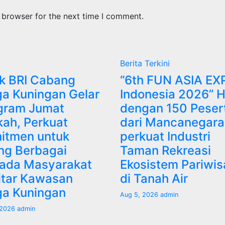
 browser for the next time I comment.
Berita Terkini
k BRI Cabang
“6th FUN ASIA EX
a Kuningan Gelar
Indonesia 2026” H
gram Jumat
dengan 150 Peser
kah, Perkuat
dari Mancanegara
itmen untuk
perkuat Industri
ing Berbagai
Taman Rekreasi
ada Masyarakat
Ekosistem Pariwis
itar Kawasan
di Tanah Air
a Kuningan
Aug 5, 2026
admin
 2026
admin