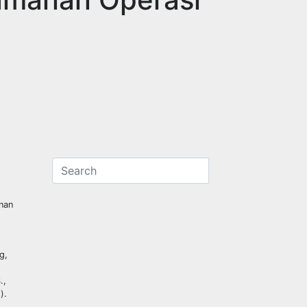
nan
g,
.,
).