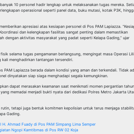
sebanyak 10 personel hadir lengkap untuk melaksanakan tugas mereka. Seti
lengkapan operasional seperti panel data, buku mutasi, kotak P3K, hingg
memberikan apresiasi atas kesiapan personel di Pos PAM Lapiazza. “Kesi
. Koordinasi dan kelengkapan fasilitas sangat penting dalam memastikan
h dengan aktivitas masyarakat yang padat seperti Kelapa Gading,” ujar
 fisik selama tugas pengamanan berlangsung, mengingat masa Operasi Lili
g kali menghadirkan tantangan tersendiri.
 PAM Lapiazza berada dalam kondisi yang aman dan terkendali. Tidak a
sonel dinyatakan siap siaga menghadapi segala kemungkinan.
apkan dapat merasakan keamanan saat menikmati momen pergantian tahun
s yang memadai menjadi bukti nyata dari dedikasi Polres Metro Jakarta Uta
rutin, tetapi juga bentuk komitmen kepolisian untuk terus menjaga stabilit
lapa Gading.
ol H. Ahmad Fuady di Pos PAM Simpang Lima Semper
egiatan Ngopi Kamtibmas di Pos RW 02 Koja