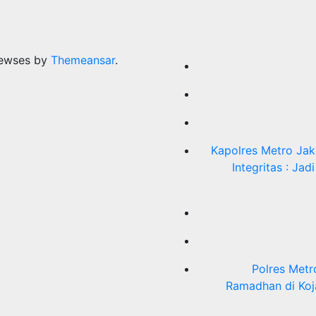
ewses by
Themeansar
.
Kapolres Metro Jak
Integritas : J
Polres Metr
Ramadhan di Koj