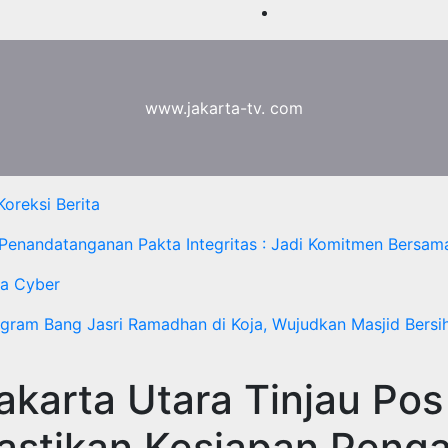
www.jakarta-tv. com
oreksi Berita
 Penandatanganan Pakta Integritas : Jadi Komitmen Bersam
a Cyber
ogram Bang Jasri Ramadhan di Koja, Wujudkan Masjid Bersih
akarta Utara Tinjau Po
Pastikan Kesiapan Peng