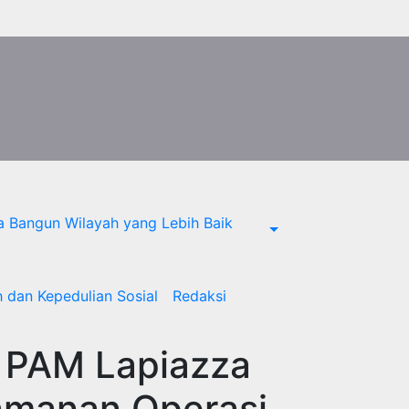
a Bangun Wilayah yang Lebih Baik
 dan Kepedulian Sosial
Redaksi
s PAM Lapiazza
amanan Operasi