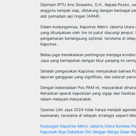
Dipimpin IPTU Aris Siswanto, S.H., Kepala Posko, 
anggota tampak siap, didukung dengan berbagai per
alat pemadam api ringan (APAR).
Dalam kunjungannya, Kapolres Metro Jakarta Utara 
yang ditunjukkan oleh tim ini patut diacungi jempol
pengamanan berlangsung optimal, terutama di wilaya
Kapolres.
Beliau juga menekankan pentingnya menjaga kondisi
Jaya yang bertepatan dengan libur panjang ini serin
Setelah pengecekan Kapolres menyatakan bahwa Pos
laporan gangguan yang signifikan, dan seluruh per
Dengan keberadaan Pos PAM ini, masyarakat dihar
Kehadiran aparat kepolisian yang sigap dan fasilita
dalam melayani masyarakat.
Operasi Lilin Jaya 2024 tidak hanya menjadi agenda 
keamanan, terutama di wilayah strategis seperti Ke
Post
Kunjungan Kapolres Metro Jakarta Utara Kombes P
Kapolsek Koja Dekatkan Diri dengan Warga Gelar K