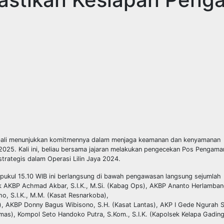
embali menunjukkan komitmennya dalam menjaga keamanan dan kenyamanan
025. Kali ini, beliau bersama jajaran melakukan pengecekan Pos Pengama
strategis dalam Operasi Lilin Jaya 2024.
pukul 15.10 WIB ini berlangsung di bawah pengawasan langsung sejumlah
uk AKBP Achmad Akbar, S.I.K., M.Si. (Kabag Ops), AKBP Ananto Herlamban
ho, S.I.K., M.M. (Kasat Resnarkoba),
), AKBP Donny Bagus Wibisono, S.H. (Kasat Lantas), AKP I Gede Ngurah S
as), Kompol Seto Handoko Putra, S.Kom., S.I.K. (Kapolsek Kelapa Gading