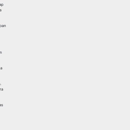
ap
a
apan
n
da
.
ra
as