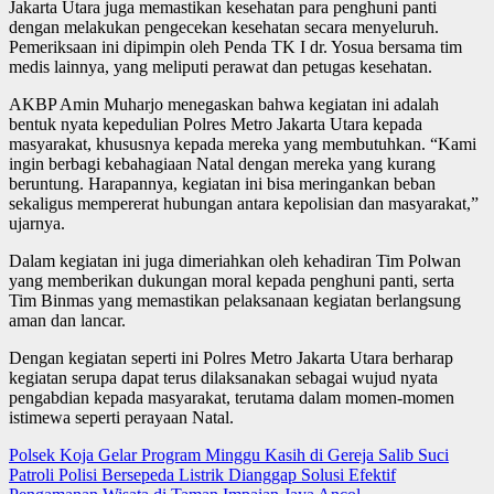
Jakarta Utara juga memastikan kesehatan para penghuni panti
dengan melakukan pengecekan kesehatan secara menyeluruh.
Pemeriksaan ini dipimpin oleh Penda TK I dr. Yosua bersama tim
medis lainnya, yang meliputi perawat dan petugas kesehatan.
AKBP Amin Muharjo menegaskan bahwa kegiatan ini adalah
bentuk nyata kepedulian Polres Metro Jakarta Utara kepada
masyarakat, khususnya kepada mereka yang membutuhkan. “Kami
ingin berbagi kebahagiaan Natal dengan mereka yang kurang
beruntung. Harapannya, kegiatan ini bisa meringankan beban
sekaligus mempererat hubungan antara kepolisian dan masyarakat,”
ujarnya.
Dalam kegiatan ini juga dimeriahkan oleh kehadiran Tim Polwan
yang memberikan dukungan moral kepada penghuni panti, serta
Tim Binmas yang memastikan pelaksanaan kegiatan berlangsung
aman dan lancar.
Dengan kegiatan seperti ini Polres Metro Jakarta Utara berharap
kegiatan serupa dapat terus dilaksanakan sebagai wujud nyata
pengabdian kepada masyarakat, terutama dalam momen-momen
istimewa seperti perayaan Natal.
Post
Polsek Koja Gelar Program Minggu Kasih di Gereja Salib Suci
Patroli Polisi Bersepeda Listrik Dianggap Solusi Efektif
navigation