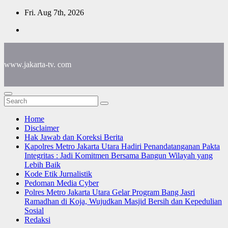
Skip
Fri. Aug 7th, 2026
to
content
www.jakarta-tv. com
Home
Disclaimer
Hak Jawab dan Koreksi Berita
Kapolres Metro Jakarta Utara Hadiri Penandatanganan Pakta
Integritas : Jadi Komitmen Bersama Bangun Wilayah yang
Lebih Baik
Kode Etik Jurnalistik
Pedoman Media Cyber
Polres Metro Jakarta Utara Gelar Program Bang Jasri
Ramadhan di Koja, Wujudkan Masjid Bersih dan Kepedulian
Sosial
Redaksi