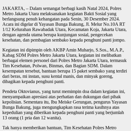
JAKARTA, – Dalam semangat berbagi kasih Natal 2024, Polres
Metro Jakarta Utara melaksanakan kegiatan Bakti Sosial yang
berlangsung penuh kehangatan pada Senin, 30 Desember 2024.
Acara ini digelar di Yayasan Bunga Bakung, Jl. Melur No.10A RT
1/12 Kelurahan Rawabadak Utara, Kecamatan Koja, Jakarta Utara,
dengan agenda utama berupa kunjungan sosial, pengecekan
kesehatan, dan pembagian sembako kepada penghuni panti jompo.
Kegiatan ini dipimpin oleh AKBP Amin Muharjo, S.Sos., M.A.P.,
Kabag SDM Polres Metro Jakarta Utara, kegiatan ini melibatkan
berbagai elemen personel dari Polres Metro Jakarta Utara, termasuk
Tim Kesehatan, Polwan, Binmas, dan Bagian SDM. Dalam
kesempatan tersebut, bantuan berupa 15 paket sembako yang terdiri
dari beras, mi instan, susu kental manis, dan minyak goreng,
dibagikan kepada penghuni panti.
Pendeta Oktovianus, yang turut memimpin doa dalam kegiatan ini,
menyampaikan apresiasi atas perhatian dan dukungan dari pihak
kepolisian. Sementara itu, Ibu Meiske Gerungan, pengurus Yayasan
Bunga Bakung, juga mengungkapkan rasa terima kasihnya atas
kepedulian yang diberikan kepada penghuni panti yang berjumlah
13 orang (1 pria dan 12 wanita).
Tak hanya memberikan bantuan, Tim Kesehatan Polres Metro