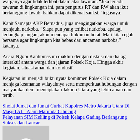
warganya agar tidak terlibat dalam aksi tawuran. “Jika terjadi
tawuran di lingkungan ini, para pengurus RT dan RW akan ikut
bertanggung jawab, bahkan dapat dikenai sanksi,” tegasnya.
Kanit Samapta AKP Bernadus, juga mengingatkan warga untuk
menjauhi narkoba. “Siapa pun yang terlibat narkoba, apalagi
tertangkap tangan, akan mendapat hukuman berat. Mari kita cegah
bersama agar lingkungan kita bebas dari ancaman narkoba,”
katanya.
Acara Ngopi Kantibmas ini diakhiri dengan diskusi dan dialog
interaktif antara warga dan jajaran Polsek Koja. Hingga akhir
kegiatan, situasi aman dan kondusif.
Kegiatan ini menjadi bukti nyata komitmen Polsek Koja dalam
menjaga keamanan wilayahnya serta memperkuat hubungan dengan
masyarakat demi menciptakan Jakarta Utara yang lebih aman dan
tertib.
Post
Sholat Jumat dan Jumat Curhat Kapolres Metro Jakarta Utara Di
Masjid Al – Alam Marunda Cilincing
navigation
Pelayanan SIM Keliling di Polsek Kelapa Gading Berlangsung
Sukses dan Lancar