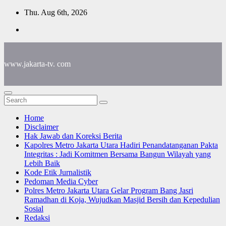
Skip
Thu. Aug 6th, 2026
to
content
www.jakarta-tv. com
Home
Disclaimer
Hak Jawab dan Koreksi Berita
Kapolres Metro Jakarta Utara Hadiri Penandatanganan Pakta
Integritas : Jadi Komitmen Bersama Bangun Wilayah yang
Lebih Baik
Kode Etik Jurnalistik
Pedoman Media Cyber
Polres Metro Jakarta Utara Gelar Program Bang Jasri
Ramadhan di Koja, Wujudkan Masjid Bersih dan Kepedulian
Sosial
Redaksi