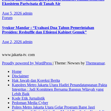
Ekosistem Pariwisata di Tanah Air
Aug 5, 2026
admin
Forum
Syukur Mandar : “Evaluasi Dua Tahun Pemerintahan
Presiden: Reshuffle dan Efisiensi Kabinet Gemuk”
Aug 2, 2026
admin
www.jakarta-tv. com
Proudly powered by WordPress
|
Theme: Newses by
Themeansar
.
Home
Disclaimer
Hak Jawab dan Koreksi Berita
Kapolres Metro Jakarta Utara Hadiri Penandatanganan Pakta
Integritas : Jadi Komitmen Bersama Bangun Wilayah yang
Lebih Baik
Kode Etik Jurnalistik
Pedoman Media Cyber
Polres Metro Jakarta Utara Gelar Program Bang Jasri