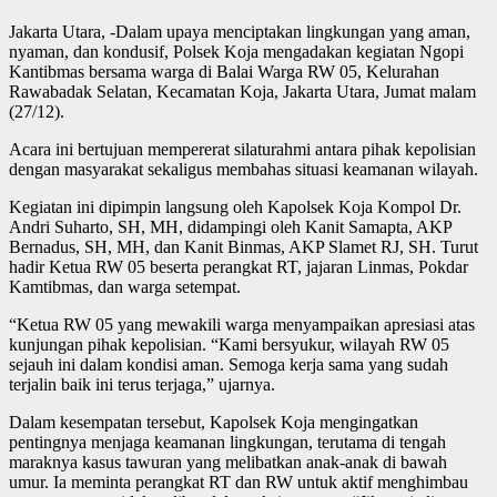
Jakarta Utara, -Dalam upaya menciptakan lingkungan yang aman,
nyaman, dan kondusif, Polsek Koja mengadakan kegiatan Ngopi
Kantibmas bersama warga di Balai Warga RW 05, Kelurahan
Rawabadak Selatan, Kecamatan Koja, Jakarta Utara, Jumat malam
(27/12).
Acara ini bertujuan mempererat silaturahmi antara pihak kepolisian
dengan masyarakat sekaligus membahas situasi keamanan wilayah.
Kegiatan ini dipimpin langsung oleh Kapolsek Koja Kompol Dr.
Andri Suharto, SH, MH, didampingi oleh Kanit Samapta, AKP
Bernadus, SH, MH, dan Kanit Binmas, AKP Slamet RJ, SH. Turut
hadir Ketua RW 05 beserta perangkat RT, jajaran Linmas, Pokdar
Kamtibmas, dan warga setempat.
“Ketua RW 05 yang mewakili warga menyampaikan apresiasi atas
kunjungan pihak kepolisian. “Kami bersyukur, wilayah RW 05
sejauh ini dalam kondisi aman. Semoga kerja sama yang sudah
terjalin baik ini terus terjaga,” ujarnya.
Dalam kesempatan tersebut, Kapolsek Koja mengingatkan
pentingnya menjaga keamanan lingkungan, terutama di tengah
maraknya kasus tawuran yang melibatkan anak-anak di bawah
umur. Ia meminta perangkat RT dan RW untuk aktif menghimbau