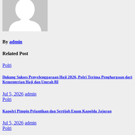
By
admin
Related Post
Polri
Dukung Sukses Penyelenggaraan Haji 2026, Polri Terima Penghargaan dari
Kementerian Haji dan Umrah RI
Jul 5, 2026
admin
Polri
Kapolri Pimpin Pelantikan dan Sertijab Enam Kapolda Jajaran
Jul 5, 2026
admin
Polri