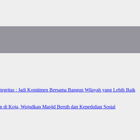
ntegritas : Jadi Komitmen Bersama Bangun Wilayah yang Lebih Baik
n di Koja, Wujudkan Masjid Bersih dan Kepedulian Sosial