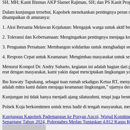
SH, MH; Kanit Binmas AKP Slamet Rajiman, SH; dan PS Kanit Pro
Dalam kunjungan tersebut, Kapolsek menekankan pentingnya peran 
disampaikan di antaranya:
1. Aksi Bersama Melawan Kejahatan: Mengajak warga untuk aktif ber
2. Toleransi dan Kebersamaan: Mengingatkan pentingnya menjaga ke
3. Penguatan Persatuan: Membangun solidaritas untuk menghadapi seg
4. Respons Cepat untuk Keamanan: Mengimbau masyarakat untuk sege
Menurut Kompol Dr. Andry Suharto, kegiatan ini adalah bagian dari
erat dengan masyarakat, kami yakin dapat menciptakan lingkungan 
Ibu Irawaty Tapukang, sebagai tuan rumah sekaligus Ketua RT, menya
adalah mitra kami dalam menjaga keamanan lingkungan,” ujarnya den
Kunjungan ini tidak hanya menjadi ajang silaturahmi, tetapi juga be
Polsek Koja berkomitmen untuk terus hadir di tengah masyarakat, m
Post
Kunjungan Kapolsek Pademangan ke Posyan Ancol, Wujud Komitmen
Sepanjang Tahun 2024, Polrestabes Medan Tuntaskan 4.812 Kasus 
navigation