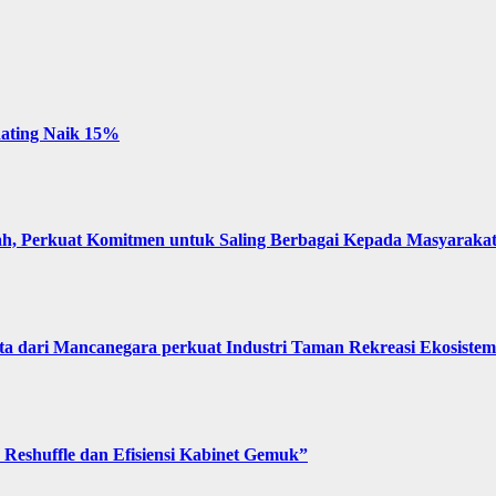
 Rating Naik 15%
, Perkuat Komitmen untuk Saling Berbagai Kepada Masyaraka
 dari Mancanegara perkuat Industri Taman Rekreasi Ekosistem 
Reshuffle dan Efisiensi Kabinet Gemuk”