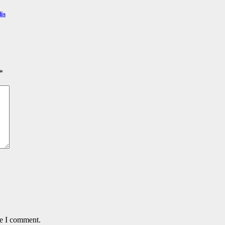
is
*
me I comment.