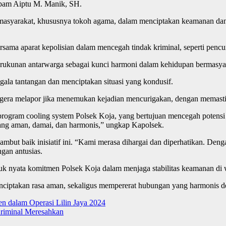
pam Aiptu M. Manik, SH.
masyarakat, khususnya tokoh agama, dalam menciptakan keamanan da
sama aparat kepolisian dalam mencegah tindak kriminal, seperti penc
rukunan antarwarga sebagai kunci harmoni dalam kehidupan bermasya
ala tantangan dan menciptakan situasi yang kondusif.
ra melapor jika menemukan kejadian mencurigakan, dengan memastikan
 program cooling system Polsek Koja, yang bertujuan mencegah potensi
yang aman, damai, dan harmonis,” ungkap Kapolsek.
mbut baik inisiatif ini. “Kami merasa dihargai dan diperhatikan. Den
gan antusias.
ntuk nyata komitmen Polsek Koja dalam menjaga stabilitas keamanan di
enciptakan rasa aman, sekaligus mempererat hubungan yang harmonis 
 dalam Operasi Lilin Jaya 2024
Kriminal Meresahkan