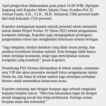
Apel pengecekan dilaksanakan pada pukul 16.00 WIB, dipimpin
langsung oleh Kapolres Metro Jakarta Utara, Kombes Pol. H.
Ahmad Fuady, S.H., S.I.K., M.H. Sebanyak 1506 personel hadir
dari total kekuatan 1516 personel.
Kapolres menegaskan kepada seluruh personel untuk mematuhi
aturan dalam Perpol Nomor 10 Tahun 2022 terkait pengamanan
kompetisi olahraga. Kapolres juga mengingatkan pentingnya
pengendalian emosi dan menghindari kekerasan selama bertugas.
“Jaga integritas, hindari tindakan yang tidak sesuai protap, dan
pastikan koordinasi berjalan optimal. Kita bertugas tidak hanya
untuk menjaga keamanan, tetapi juga menciptakan suasana
kompetisi yang kondusif,” pesan Kapolres.
Pendukung PSS Sleman ditempatkan di tribun selatan, sementara
area VIP dan akses penonton menjadi fokus pengamanan utama.
Selain itu, lalu lintas di sekitar stadion juga mendapat perhatian
khusus untuk memastikan kelancaran acara.
Kapolres menutup apel dengan harapan agar seluruh rangkaian
kegiatan berjalan lancar. “Mari kita laksanakan tugas ini dengan
penuh tanggung jawab dan tetap profesional. Semoga semua
berjalan aman dan terkendali.”