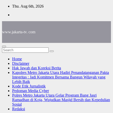
Skip
Thu. Aug 6th, 2026
to
content
www.jakarta-tv. com
Home
Disclaimer
Hak Jawab dan Koreksi Berita
Kapolres Metro Jakarta Utara Hadiri Penandatanganan Pakta
Integritas : Jadi Komitmen Bersama Bangun Wilayah yang
Lebih Baik
Kode Etik Jurnalistik
Pedoman Media Cyber
Polres Metro Jakarta Utara Gelar Program Bang Jasri
Ramadhan di Koja, Wujudkan Masjid Bersih dan Kepedulian
Sosial
Redaksi