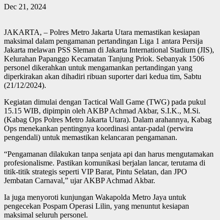
Dec 21, 2024
JAKARTA, – Polres Metro Jakarta Utara memastikan kesiapan
maksimal dalam pengamanan pertandingan Liga 1 antara Persija
Jakarta melawan PSS Sleman di Jakarta International Stadium (JIS),
Kelurahan Papanggo Kecamatan Tanjung Priok. Sebanyak 1506
personel dikerahkan untuk mengamankan pertandingan yang
diperkirakan akan dihadiri ribuan suporter dari kedua tim, Sabtu
(21/12/2024).
Kegiatan dimulai dengan Tactical Wall Game (TWG) pada pukul
15.15 WIB, dipimpin oleh AKBP Achmad Akbar, S.I.K., M.Si.
(Kabag Ops Polres Metro Jakarta Utara). Dalam arahannya, Kabag
Ops menekankan pentingnya koordinasi antar-padal (perwira
pengendali) untuk memastikan kelancaran pengamanan.
“Pengamanan dilakukan tanpa senjata api dan harus mengutamakan
profesionalisme. Pastikan komunikasi berjalan lancar, terutama di
titik-titik strategis seperti VIP Barat, Pintu Selatan, dan JPO
Jembatan Carnaval,” ujar AKBP Achmad Akbar.
Ia juga menyoroti kunjungan Wakapolda Metro Jaya untuk
pengecekan Pospam Operasi Lilin, yang menuntut kesiapan
maksimal seluruh personel.