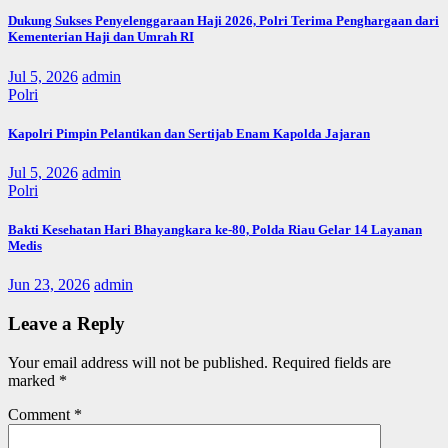
Dukung Sukses Penyelenggaraan Haji 2026, Polri Terima Penghargaan dari
Kementerian Haji dan Umrah RI
Jul 5, 2026
admin
Polri
Kapolri Pimpin Pelantikan dan Sertijab Enam Kapolda Jajaran
Jul 5, 2026
admin
Polri
Bakti Kesehatan Hari Bhayangkara ke-80, Polda Riau Gelar 14 Layanan
Medis
Jun 23, 2026
admin
Leave a Reply
Your email address will not be published.
Required fields are
marked
*
Comment
*