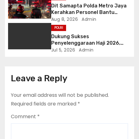
o
Dit Samapta Polda Metro Jaya
Kerahkan Personel Bantu
n
Tangani Kebakaran Gedung
Aug 8, 2026
Admin
Bapenda
POLRI
Dukung Sukses
Penyelenggaraan Haji 2026,
Polri Terima Penghargaan dari
Jul 5, 2026
Admin
Kementerian Haji dan Umrah RI
Leave a Reply
Your email address will not be published.
Required fields are marked
*
Comment
*