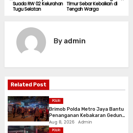
o
Suada RW 02 Kelurahan
Timur Sebar Kebaikan di
Tugu Selatan
Tengah Warga
s
t
n
By
admin
a
v
i
Related Post
g
a
POLRI
Brimob Polda Metro Jaya Bantu
t
Penanganan Kebakaran Gedung
Bapenda DKI
Aug 8, 2026
Admin
i
POLRI