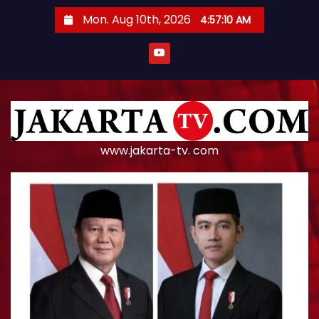
S
Mon. Aug 10th, 2026
4:57:10 AM
k
i
p
t
o
c
o
www.jakarta-tv. com
n
t
e
n
t