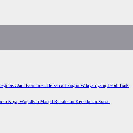
ntegritas : Jadi Komitmen Bersama Bangun Wilayah yang Lebih Baik
n di Koja, Wujudkan Masjid Bersih dan Kepedulian Sosial