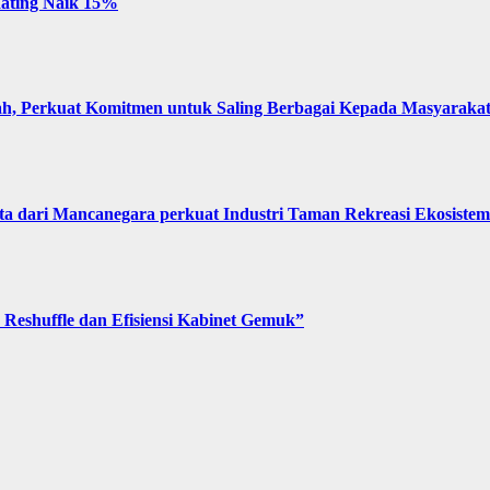
 Rating Naik 15%
, Perkuat Komitmen untuk Saling Berbagai Kepada Masyaraka
 dari Mancanegara perkuat Industri Taman Rekreasi Ekosistem 
Reshuffle dan Efisiensi Kabinet Gemuk”