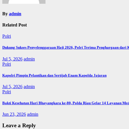
By
admin
Related Post
Polri
Dukung Sukses Penyelenggaraan Haji 2026, Polri Terima Penghargaan dari
Jul 5, 2026
admin
Polri
Kapolri Pimpin Pelantikan dan Sertijab Enam Kapolda Jajaran
Jul 5, 2026
admin
Polri
Bakti Kesehatan Hari Bhayangkara ke-80, Polda Riau Gelar 14 Layanan Med
Jun 23, 2026
admin
Leave a Reply