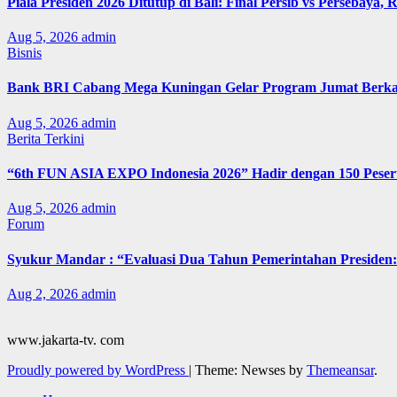
Piala Presiden 2026 Ditutup di Bali: Final Persib vs Persebaya,
Aug 5, 2026
admin
Bisnis
Bank BRI Cabang Mega Kuningan Gelar Program Jumat Berkah
Aug 5, 2026
admin
Berita Terkini
“6th FUN ASIA EXPO Indonesia 2026” Hadir dengan 150 Peserta
Aug 5, 2026
admin
Forum
Syukur Mandar : “Evaluasi Dua Tahun Pemerintahan Presiden: 
Aug 2, 2026
admin
www.jakarta-tv. com
Proudly powered by WordPress
|
Theme: Newses by
Themeansar
.