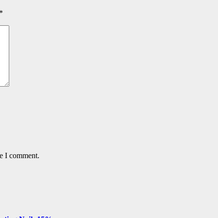
*
me I comment.