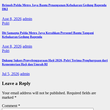
Brimob Polda Metro Jaya Bantu Penanganan Kebakaran Gedung Bapenda
DKI
Aug 8, 2026
admin
Polri
Dit Samapta Polda Metro Jaya Kerahkan Personel Bantu Tangani
Kebakaran Gedung Bapenda
Aug 8, 2026
admin
Polri
Dukung Sukses Penyelenggaraan Haji 2026, Polri Terima Penghargaan dari
Kementerian Haji dan Umrah RI
Jul 5, 2026
admin
Leave a Reply
Your email address will not be published.
Required fields are
marked
*
Comment
*