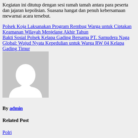
Kegiatan ini ditutup dengan sesi ramah tamah antara para peserta
dan jajaran kepolisian. Suasana hangat dan penuh kebersamaan
mewarnai acara tersebut.
Post
Polsek Koja Laksanakan Program Rembug Warga untuk Ciptakan
Keamanan Wilayah Menjelang Akhir Tahun
navigation
Bakti Sosial Polsek Kelapa Gading Bersama PT. Samudera Naga
Global: Wujud Nyata Kepedulian untuk Warga RW 04 Kelapa
Gading Timur
By
admin
Related Post
Polri