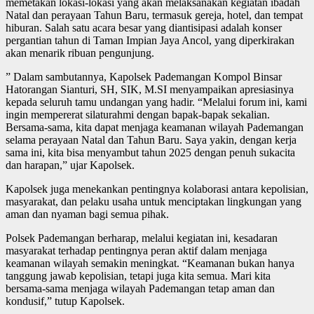
memetakan lokasi-lokasi yang akan melaksanakan kegiatan ibadah
Natal dan perayaan Tahun Baru, termasuk gereja, hotel, dan tempat
hiburan. Salah satu acara besar yang diantisipasi adalah konser
pergantian tahun di Taman Impian Jaya Ancol, yang diperkirakan
akan menarik ribuan pengunjung.
” Dalam sambutannya, Kapolsek Pademangan Kompol Binsar
Hatorangan Sianturi, SH, SIK, M.SI menyampaikan apresiasinya
kepada seluruh tamu undangan yang hadir. “Melalui forum ini, kami
ingin mempererat silaturahmi dengan bapak-bapak sekalian.
Bersama-sama, kita dapat menjaga keamanan wilayah Pademangan
selama perayaan Natal dan Tahun Baru. Saya yakin, dengan kerja
sama ini, kita bisa menyambut tahun 2025 dengan penuh sukacita
dan harapan,” ujar Kapolsek.
Kapolsek juga menekankan pentingnya kolaborasi antara kepolisian,
masyarakat, dan pelaku usaha untuk menciptakan lingkungan yang
aman dan nyaman bagi semua pihak.
Polsek Pademangan berharap, melalui kegiatan ini, kesadaran
masyarakat terhadap pentingnya peran aktif dalam menjaga
keamanan wilayah semakin meningkat. “Keamanan bukan hanya
tanggung jawab kepolisian, tetapi juga kita semua. Mari kita
bersama-sama menjaga wilayah Pademangan tetap aman dan
kondusif,” tutup Kapolsek.