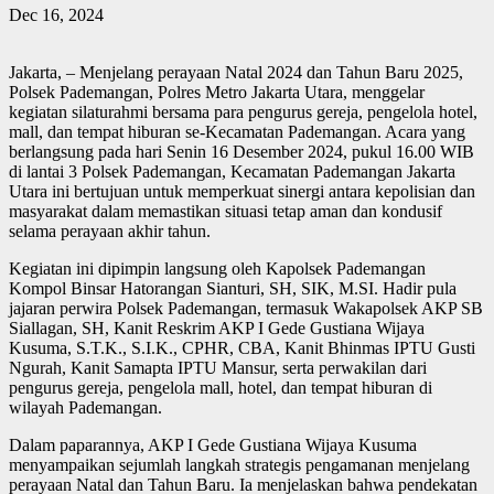
Dec 16, 2024
Jakarta, – Menjelang perayaan Natal 2024 dan Tahun Baru 2025,
Polsek Pademangan, Polres Metro Jakarta Utara, menggelar
kegiatan silaturahmi bersama para pengurus gereja, pengelola hotel,
mall, dan tempat hiburan se-Kecamatan Pademangan. Acara yang
berlangsung pada hari Senin 16 Desember 2024, pukul 16.00 WIB
di lantai 3 Polsek Pademangan, Kecamatan Pademangan Jakarta
Utara ini bertujuan untuk memperkuat sinergi antara kepolisian dan
masyarakat dalam memastikan situasi tetap aman dan kondusif
selama perayaan akhir tahun.
Kegiatan ini dipimpin langsung oleh Kapolsek Pademangan
Kompol Binsar Hatorangan Sianturi, SH, SIK, M.SI. Hadir pula
jajaran perwira Polsek Pademangan, termasuk Wakapolsek AKP SB
Siallagan, SH, Kanit Reskrim AKP I Gede Gustiana Wijaya
Kusuma, S.T.K., S.I.K., CPHR, CBA, Kanit Bhinmas IPTU Gusti
Ngurah, Kanit Samapta IPTU Mansur, serta perwakilan dari
pengurus gereja, pengelola mall, hotel, dan tempat hiburan di
wilayah Pademangan.
Dalam paparannya, AKP I Gede Gustiana Wijaya Kusuma
menyampaikan sejumlah langkah strategis pengamanan menjelang
perayaan Natal dan Tahun Baru. Ia menjelaskan bahwa pendekatan