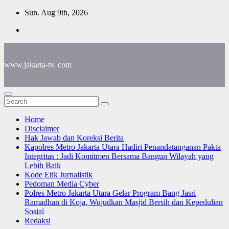
Skip
Sun. Aug 9th, 2026
to
content
www.jakarta-tv. com
Home
Disclaimer
Hak Jawab dan Koreksi Berita
Kapolres Metro Jakarta Utara Hadiri Penandatanganan Pakta
Integritas : Jadi Komitmen Bersama Bangun Wilayah yang
Lebih Baik
Kode Etik Jurnalistik
Pedoman Media Cyber
Polres Metro Jakarta Utara Gelar Program Bang Jasri
Ramadhan di Koja, Wujudkan Masjid Bersih dan Kepedulian
Sosial
Redaksi