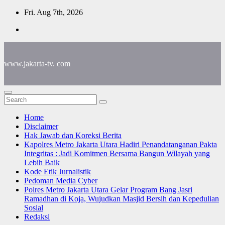
Skip
Fri. Aug 7th, 2026
to
content
www.jakarta-tv. com
Home
Disclaimer
Hak Jawab dan Koreksi Berita
Kapolres Metro Jakarta Utara Hadiri Penandatanganan Pakta
Integritas : Jadi Komitmen Bersama Bangun Wilayah yang
Lebih Baik
Kode Etik Jurnalistik
Pedoman Media Cyber
Polres Metro Jakarta Utara Gelar Program Bang Jasri
Ramadhan di Koja, Wujudkan Masjid Bersih dan Kepedulian
Sosial
Redaksi