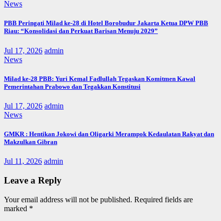
News
PBB Peringati Milad ke-28 di Hotel Borobudur Jakarta Ketua DPW PBB
Riau: “Konsolidasi dan Perkuat Barisan Menuju 2029”
Jul 17, 2026
admin
News
Milad ke-28 PBB: Yuri Kemal Fadlullah Tegaskan Komitmen Kawal
Pemerintahan Prabowo dan Tegakkan Konstitusi
Jul 17, 2026
admin
News
GMKR : Hentikan Jokowi dan Oligarki Merampok Kedaulatan Rakyat dan
Makzulkan Gibran
Jul 11, 2026
admin
Leave a Reply
Your email address will not be published.
Required fields are
marked
*