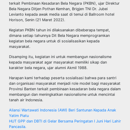
terkait Pembinaan Kesadaran Bela Negara (PKBN), ujar Direktur
Bela Negara Ditjen Pothan Kemhan, Brigjen TNI Dr. Jubei
Levianto kepada awak media saat di temui di Ballroom hotel
Horison, Senin (21 Maret 2022).
Kegiatan PKBN tahun ini dilaksanakan dibeberapa tempat,
dimana setiap tahunnya Dit Bela Negara memprogramkan
kegiatan bela negara untuk di sosialisasikan kepada
masyarakat.
Disamping itu, kegiatan ini untuk membangun nasionalisme
kepada masyarakat agar masyarakat memiliki sikap dan
karakter bela negara, ujar alumni Akmil 1988.
Harapan kami terhadap peserta sosialisasi bahwa para santri
dan organisasi masyarakat menjadi role model bagi masyarakat
Provinsi Banten terkait pembinaan kesadaran bela negara dalam
membangun dan meningkatkan nasionalisme untuk mencintai
tanah air Indonesia.
Post
Aliansi Wartawati Indonesia (AWI) Beri Santunan Kepada Anak
Yatim Piatu
navigation
HUT GPP dan DBTI di Gelar Bersama Peringatan I Juni Hari Lahir
Pancasila.