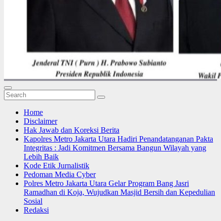
Home
Disclaimer
Hak Jawab dan Koreksi Berita
Kapolres Metro Jakarta Utara Hadiri Penandatanganan Pakta
Integritas : Jadi Komitmen Bersama Bangun Wilayah yang
Lebih Baik
Kode Etik Jurnalistik
Pedoman Media Cyber
Polres Metro Jakarta Utara Gelar Program Bang Jasri
Ramadhan di Koja, Wujudkan Masjid Bersih dan Kepedulian
Sosial
Redaksi