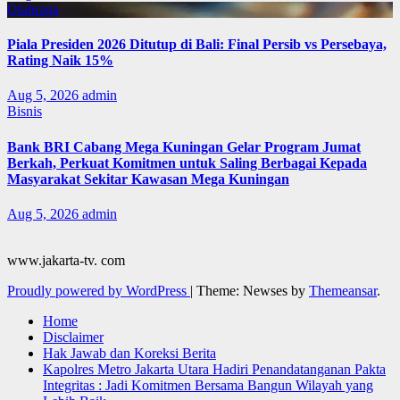
Olahraga
Piala Presiden 2026 Ditutup di Bali: Final Persib vs Persebaya,
Rating Naik 15%
Aug 5, 2026
admin
Bisnis
Bank BRI Cabang Mega Kuningan Gelar Program Jumat
Berkah, Perkuat Komitmen untuk Saling Berbagai Kepada
Masyarakat Sekitar Kawasan Mega Kuningan
Aug 5, 2026
admin
www.jakarta-tv. com
Proudly powered by WordPress
|
Theme: Newses by
Themeansar
.
Home
Disclaimer
Hak Jawab dan Koreksi Berita
Kapolres Metro Jakarta Utara Hadiri Penandatanganan Pakta
Integritas : Jadi Komitmen Bersama Bangun Wilayah yang