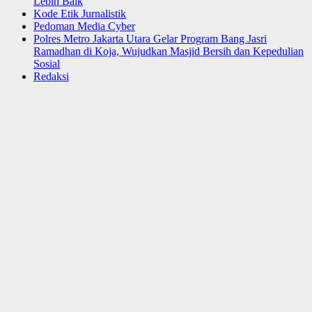
Lebih Baik
Kode Etik Jurnalistik
Pedoman Media Cyber
Polres Metro Jakarta Utara Gelar Program Bang Jasri
Ramadhan di Koja, Wujudkan Masjid Bersih dan Kepedulian
Sosial
Redaksi