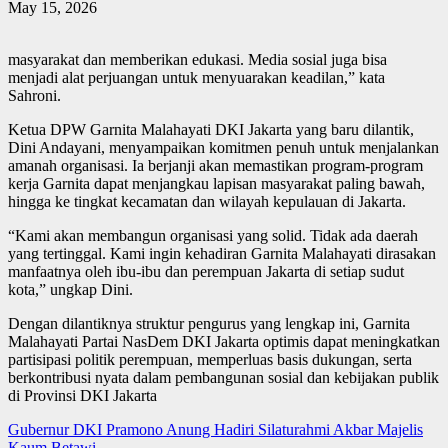
May 15, 2026
masyarakat dan memberikan edukasi. Media sosial juga bisa
menjadi alat perjuangan untuk menyuarakan keadilan,” kata
Sahroni.
Ketua DPW Garnita Malahayati DKI Jakarta yang baru dilantik,
Dini Andayani, menyampaikan komitmen penuh untuk menjalankan
amanah organisasi. Ia berjanji akan memastikan program-program
kerja Garnita dapat menjangkau lapisan masyarakat paling bawah,
hingga ke tingkat kecamatan dan wilayah kepulauan di Jakarta.
“Kami akan membangun organisasi yang solid. Tidak ada daerah
yang tertinggal. Kami ingin kehadiran Garnita Malahayati dirasakan
manfaatnya oleh ibu-ibu dan perempuan Jakarta di setiap sudut
kota,” ungkap Dini.
Dengan dilantiknya struktur pengurus yang lengkap ini, Garnita
Malahayati Partai NasDem DKI Jakarta optimis dapat meningkatkan
partisipasi politik perempuan, memperluas basis dukungan, serta
berkontribusi nyata dalam pembangunan sosial dan kebijakan publik
di Provinsi DKI Jakarta
Post
Gubernur DKI Pramono Anung Hadiri Silaturahmi Akbar Majelis
Kaum Betawi.