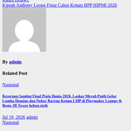
navigation
Kiprah Anthony Leong Figur Calon Ketum BPP HIPMI 2026
By
admin
Related Post
Nasional
Keseruan Sambut Final Piala Dunia 2026, Laskar Merah Putih Gelar
Lomba Domino dan Nobar Bareng Ketum LMP di Playmaker Lounge &
Resto JB Tower kebon sirih
Jul 19, 2026
admin
Nasional