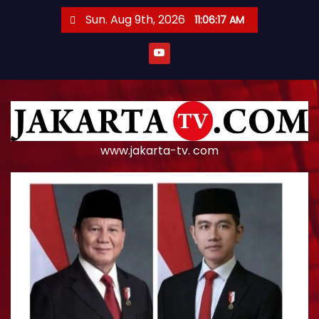
S
Sun. Aug 9th, 2026
11:06:17 AM
k
i
p
t
o
c
o
www.jakarta-tv. com
n
t
e
n
t