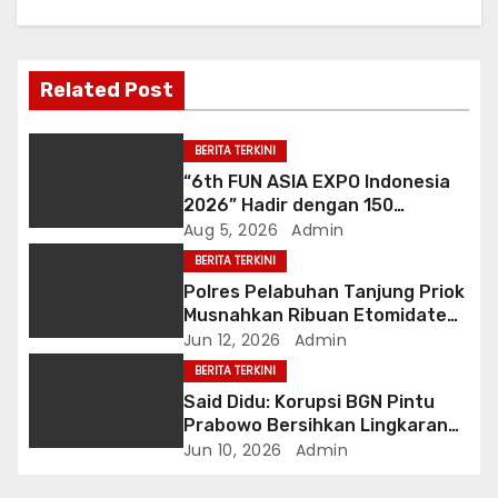
v
i
Related Post
g
a
BERITA TERKINI
“6th FUN ASIA EXPO Indonesia
t
2026” Hadir dengan 150
Peserta dari Mancanegara
Aug 5, 2026
Admin
i
perkuat Industri Taman
BERITA TERKINI
Rekreasi Ekosistem Pariwisata
o
Polres Pelabuhan Tanjung Priok
di Tanah Air
Musnahkan Ribuan Etomidate
n
dan Dua Kilogram Sabu,
Jun 12, 2026
Admin
Selamatkan 67.890 Jiwa
BERITA TERKINI
Said Didu: Korupsi BGN Pintu
Prabowo Bersihkan Lingkaran
Dalam
Jun 10, 2026
Admin