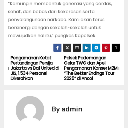
“Kami ingin membentuk generasi yang cerdas,
sehat, dan bebas dari kekerasan serta
penyalahgunaan narkoba. Kami akan terus
bersinergi dengan sekolah-sekolah untuk
mewujudkan hal itu,” pungkas Kapolsek.
Pengamanan Ketat
Polsek Pademangan
P
Pertandingan Persija
Gelar TWG dan Apel
Jakarta vs Bali United di
Pengamanan Konser M2M
o
JIS, 1.534 Personel
“The Better Endings Tour
Dikerahkan
2025” di Ancol
s
t
n
By
admin
a