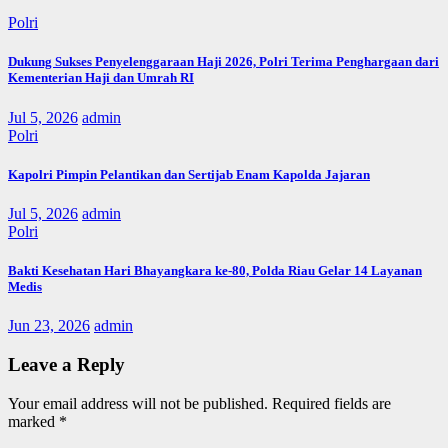
Polri
Dukung Sukses Penyelenggaraan Haji 2026, Polri Terima Penghargaan dari
Kementerian Haji dan Umrah RI
Jul 5, 2026
admin
Polri
Kapolri Pimpin Pelantikan dan Sertijab Enam Kapolda Jajaran
Jul 5, 2026
admin
Polri
Bakti Kesehatan Hari Bhayangkara ke-80, Polda Riau Gelar 14 Layanan
Medis
Jun 23, 2026
admin
Leave a Reply
Your email address will not be published.
Required fields are
marked
*