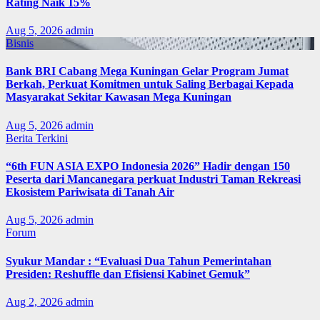
Rating Naik 15%
Aug 5, 2026
admin
Bisnis
Bank BRI Cabang Mega Kuningan Gelar Program Jumat
Berkah, Perkuat Komitmen untuk Saling Berbagai Kepada
Masyarakat Sekitar Kawasan Mega Kuningan
Aug 5, 2026
admin
Berita Terkini
“6th FUN ASIA EXPO Indonesia 2026” Hadir dengan 150
Peserta dari Mancanegara perkuat Industri Taman Rekreasi
Ekosistem Pariwisata di Tanah Air
Aug 5, 2026
admin
Forum
Syukur Mandar : “Evaluasi Dua Tahun Pemerintahan
Presiden: Reshuffle dan Efisiensi Kabinet Gemuk”
Aug 2, 2026
admin