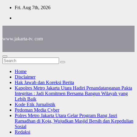
Skip
Fri. Aug 7th, 2026
to
content
www.jakarta-tv. com
Home
Disclaimer
Hak Jawab dan Koreksi Berita
Kapolres Metro Jakarta Utara Hadiri Penandatanganan Pakta
Integritas : Jadi Komitmen Bersama Bangun Wilayah yang
Lebih Baik
Kode Etik Jurnalistik
Pedoman Media Cyber
Polres Metro Jakarta Utara Gelar Program Bang Jasri
Ramadhan di Koja, Wujudkan Masjid Bersih dan Kepedulian
Sosial
Redaksi