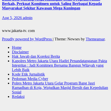
Berkah, Perkuat Komitmen untuk Saling Berbagai Kepada
Masyarakat Sekitar Kawasan Mega Kuningan
Aug 5, 2026
admin
www.jakarta-tv. com
Proudly powered by WordPress
|
Theme: Newses by
Themeansar
.
Home
Disclaimer
Hak Jawab dan Koreksi Berita
Kapolres Metro Jakarta Utara Hadiri Penandatanganan Pakta
Integritas : Jadi Komitmen Bersama Bangun Wilayah yang
Lebih Baik
Kode Etik Jurnalistik
Pedoman Media Cyber
Polres Metro Jakarta Utara Gelar Program Bang Jasri
Ramadhan di Koja, Wujudkan Masjid Bersih dan Kepedulian
Sosial
Redaksi