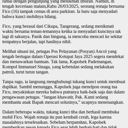
ramai dengan pengunjung yang menikmati liburan. Namun, di
tengah keceriaan malam,Rabu 26/03/2025, seorang remaja bernama
Fico (16) tampak cemas di area parkiran. Ia baru saja menyadari
bahwa kunci mobilnya hilang.
Fico, yang berasal dari Cikupa, Tangerang, sedang menikmati
waktu bersama teman-temannya ketika ia menyadari kuncinya tak
lagi di sakunya. Panik dan bingung, ia mencoba mencari ke sekitar
tempatnya berjalan, tapi hasilnya nihil.
Melihat situasi ini, petugas Pos Pelayanan (Posyan) Ancol yang
tengah bertugas dalam Operasi Ketupat Jaya 2025 segera mendekat
dan menawarkan bantuan. Tak lama, Kapolsek Pademangan,
Kompol Immanuel Sinaga, yang kebetulan sedang melakukan
patroli, turut turun tangan.
Tanpa ragu, ia langsung menghubungi tukang kunci untuk membuat
duplikat. Sambil menunggu, Kapolsek juga menelpon orang tua
Fico, meyakinkan mereka bahwa putranya baik-baik saja dan dalam
pengawasan petugas. “Jangan khawatir, Pak. Kami sedang
membantu anak Bapak mencari solusinya,” ucapnya menenangkan.
Dalam beberapa waktu, tukang kunci tiba dan berhasil membuka
mobil Fico. Wajah remaja itu pun kembali cerah, lega karena
masalahnya terselesaikan. Sebelum berpamitan, Kapolsek
memberikan pesan kepada Fico agar lebih berhati-hati dan tidak