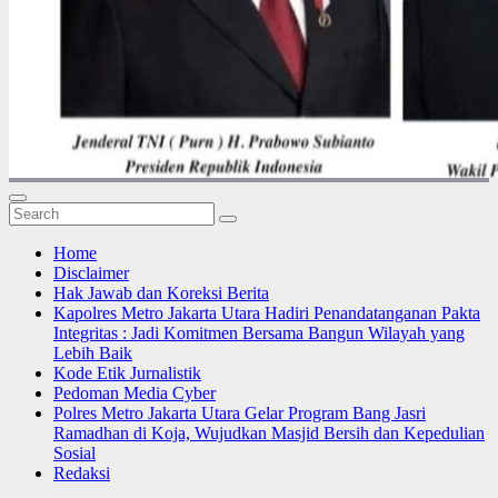
Home
Disclaimer
Hak Jawab dan Koreksi Berita
Kapolres Metro Jakarta Utara Hadiri Penandatanganan Pakta
Integritas : Jadi Komitmen Bersama Bangun Wilayah yang
Lebih Baik
Kode Etik Jurnalistik
Pedoman Media Cyber
Polres Metro Jakarta Utara Gelar Program Bang Jasri
Ramadhan di Koja, Wujudkan Masjid Bersih dan Kepedulian
Sosial
Redaksi