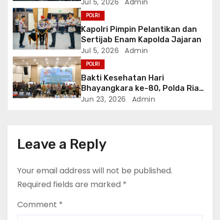
Polri Terima Penghargaan dari
Jul 5, 2026
Admin
i
Kementerian Haji dan Umrah RI
POLRI
o
Kapolri Pimpin Pelantikan dan
Sertijab Enam Kapolda Jajaran
n
Jul 5, 2026
Admin
POLRI
Bakti Kesehatan Hari
Bhayangkara ke-80, Polda Riau
Gelar 14 Layanan Medis
Jun 23, 2026
Admin
Leave a Reply
Your email address will not be published.
Required fields are marked
*
Comment
*