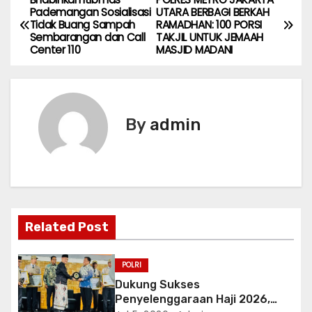
P
Pademangan Sosialisasi
UTARA BERBAGI BERKAH
Tidak Buang Sampah
RAMADHAN: 100 PORSI
o
Sembarangan dan Call
TAKJIL UNTUK JEMAAH
Center 110
MASJID MADANI
s
t
n
By
admin
a
v
i
Related Post
g
a
POLRI
Dukung Sukses
t
Penyelenggaraan Haji 2026,