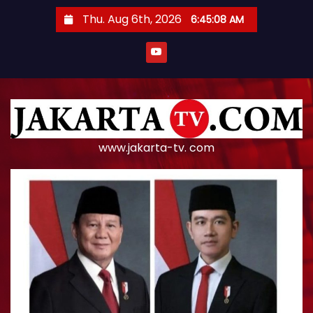
S
Thu. Aug 6th, 2026
6:45:09 AM
k
i
p
t
o
c
o
www.jakarta-tv. com
n
t
e
n
t