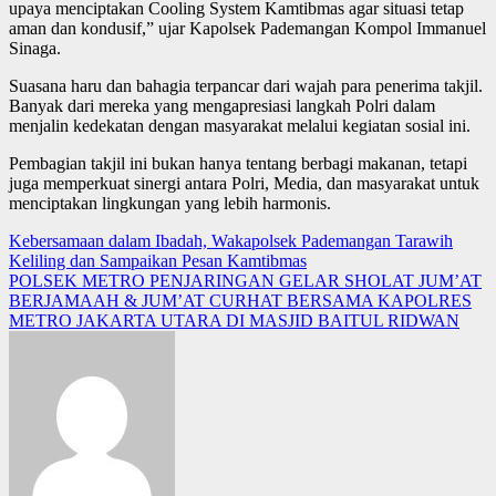
upaya menciptakan Cooling System Kamtibmas agar situasi tetap
aman dan kondusif,” ujar Kapolsek Pademangan Kompol Immanuel
Sinaga.
Suasana haru dan bahagia terpancar dari wajah para penerima takjil.
Banyak dari mereka yang mengapresiasi langkah Polri dalam
menjalin kedekatan dengan masyarakat melalui kegiatan sosial ini.
Pembagian takjil ini bukan hanya tentang berbagi makanan, tetapi
juga memperkuat sinergi antara Polri, Media, dan masyarakat untuk
menciptakan lingkungan yang lebih harmonis.
Post
Kebersamaan dalam Ibadah, Wakapolsek Pademangan Tarawih
Keliling dan Sampaikan Pesan Kamtibmas
navigation
POLSEK METRO PENJARINGAN GELAR SHOLAT JUM’AT
BERJAMAAH & JUM’AT CURHAT BERSAMA KAPOLRES
METRO JAKARTA UTARA DI MASJID BAITUL RIDWAN