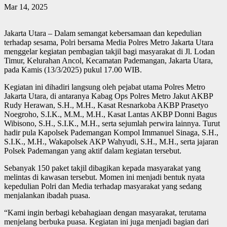
Mar 14, 2025
Jakarta Utara – Dalam semangat kebersamaan dan kepedulian
terhadap sesama, Polri bersama Media Polres Metro Jakarta Utara
menggelar kegiatan pembagian takjil bagi masyarakat di Jl. Lodan
Timur, Kelurahan Ancol, Kecamatan Pademangan, Jakarta Utara,
pada Kamis (13/3/2025) pukul 17.00 WIB.
Kegiatan ini dihadiri langsung oleh pejabat utama Polres Metro
Jakarta Utara, di antaranya Kabag Ops Polres Metro Jakut AKBP
Rudy Herawan, S.H., M.H., Kasat Resnarkoba AKBP Prasetyo
Noegroho, S.I.K., M.M., M.H., Kasat Lantas AKBP Donni Bagus
Wibisono, S.H., S.I.K., M.H., serta sejumlah perwira lainnya. Turut
hadir pula Kapolsek Pademangan Kompol Immanuel Sinaga, S.H.,
S.I.K., M.H., Wakapolsek AKP Wahyudi, S.H., M.H., serta jajaran
Polsek Pademangan yang aktif dalam kegiatan tersebut.
Sebanyak 150 paket takjil dibagikan kepada masyarakat yang
melintas di kawasan tersebut. Momen ini menjadi bentuk nyata
kepedulian Polri dan Media terhadap masyarakat yang sedang
menjalankan ibadah puasa.
“Kami ingin berbagi kebahagiaan dengan masyarakat, terutama
menjelang berbuka puasa. Kegiatan ini juga menjadi bagian dari