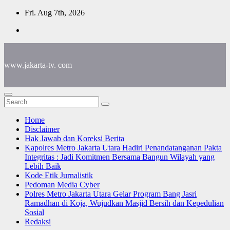
Skip
Fri. Aug 7th, 2026
to
content
www.jakarta-tv. com
Home
Disclaimer
Hak Jawab dan Koreksi Berita
Kapolres Metro Jakarta Utara Hadiri Penandatanganan Pakta
Integritas : Jadi Komitmen Bersama Bangun Wilayah yang
Lebih Baik
Kode Etik Jurnalistik
Pedoman Media Cyber
Polres Metro Jakarta Utara Gelar Program Bang Jasri
Ramadhan di Koja, Wujudkan Masjid Bersih dan Kepedulian
Sosial
Redaksi