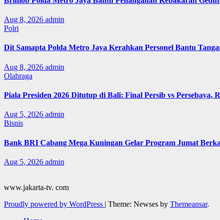
Brimob Polda Metro Jaya Bantu Penanganan Kebakaran Gedu
Aug 8, 2026
admin
Polri
Dit Samapta Polda Metro Jaya Kerahkan Personel Bantu Tang
Aug 8, 2026
admin
Olahraga
Piala Presiden 2026 Ditutup di Bali: Final Persib vs Persebaya,
Aug 5, 2026
admin
Bisnis
Bank BRI Cabang Mega Kuningan Gelar Program Jumat Berkah
Aug 5, 2026
admin
www.jakarta-tv. com
Proudly powered by WordPress
|
Theme: Newses by
Themeansar
.