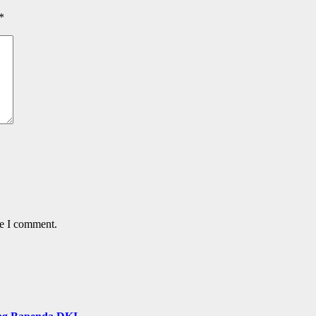
*
me I comment.