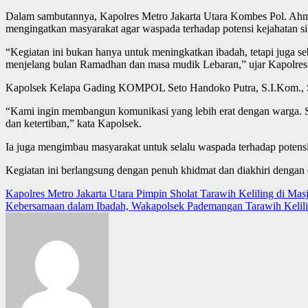
Dalam sambutannya, Kapolres Metro Jakarta Utara Kombes Pol. Ahm
mengingatkan masyarakat agar waspada terhadap potensi kejahatan sib
“Kegiatan ini bukan hanya untuk meningkatkan ibadah, tetapi juga s
menjelang bulan Ramadhan dan masa mudik Lebaran,” ujar Kapolres
Kapolsek Kelapa Gading KOMPOL Seto Handoko Putra, S.I.Kom., S.I
“Kami ingin membangun komunikasi yang lebih erat dengan warga. S
dan ketertiban,” kata Kapolsek.
Ia juga mengimbau masyarakat untuk selalu waspada terhadap potensi
Kegiatan ini berlangsung dengan penuh khidmat dan diakhiri dengan 
Post
Kapolres Metro Jakarta Utara Pimpin Sholat Tarawih Keliling di Masj
Kebersamaan dalam Ibadah, Wakapolsek Pademangan Tarawih Kelil
navigation