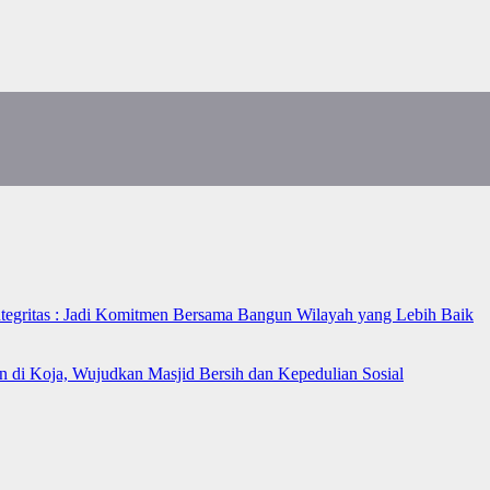
ntegritas : Jadi Komitmen Bersama Bangun Wilayah yang Lebih Baik
n di Koja, Wujudkan Masjid Bersih dan Kepedulian Sosial