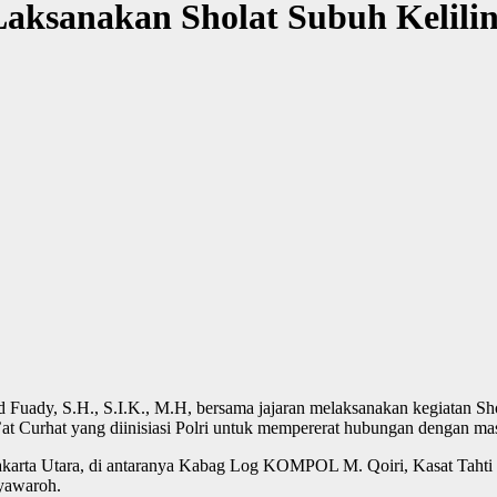
Laksanakan Sholat Subuh Kelili
d Fuady, S.H., S.I.K., M.H, bersama jajaran melaksanakan kegiatan S
’at Curhat yang diinisiasi Polri untuk mempererat hubungan dengan ma
tro Jakarta Utara, di antaranya Kabag Log KOMPOL M. Qoiri, Kasat
yawaroh.