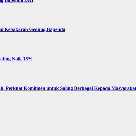
ng Bapenda DKI
ani Kebakaran Gedung Bapenda
 Rating Naik 15%
, Perkuat Komitmen untuk Saling Berbagai Kepada Masyaraka