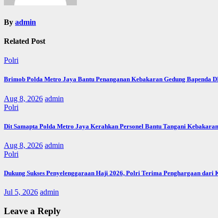
By
admin
Related Post
Polri
Brimob Polda Metro Jaya Bantu Penanganan Kebakaran Gedung Bapenda D
Aug 8, 2026
admin
Polri
Dit Samapta Polda Metro Jaya Kerahkan Personel Bantu Tangani Kebakara
Aug 8, 2026
admin
Polri
Dukung Sukses Penyelenggaraan Haji 2026, Polri Terima Penghargaan dari
Jul 5, 2026
admin
Leave a Reply