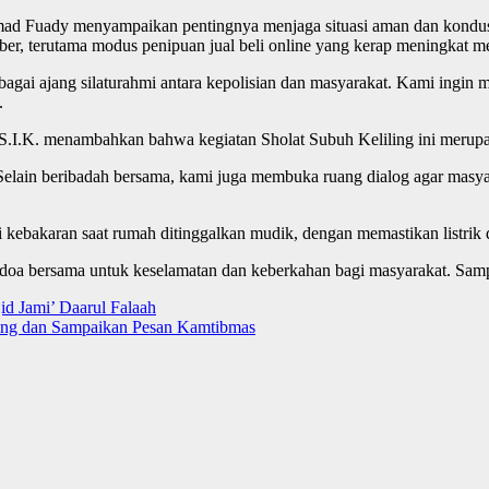
ad Fuady menyampaikan pentingnya menjaga situasi aman dan kondusi
er, terutama modus penipuan jual beli online yang kerap meningkat me
ebagai ajang silaturahmi antara kepolisian dan masyarakat. Kami ing
.
.K. menambahkan bahwa kegiatan Sholat Subuh Keliling ini merupakan
elain beribadah bersama, kami juga membuka ruang dialog agar masy
 kebakaran saat rumah ditinggalkan mudik, dengan memastikan listrik
doa bersama untuk keselamatan dan keberkahan bagi masyarakat. Sampa
id Jami’ Daarul Falaah
ing dan Sampaikan Pesan Kamtibmas