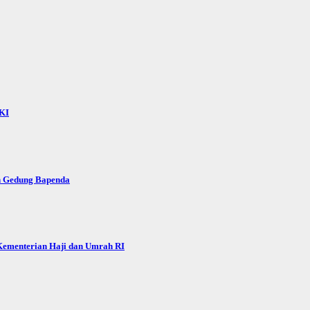
KI
n Gedung Bapenda
 Kementerian Haji dan Umrah RI