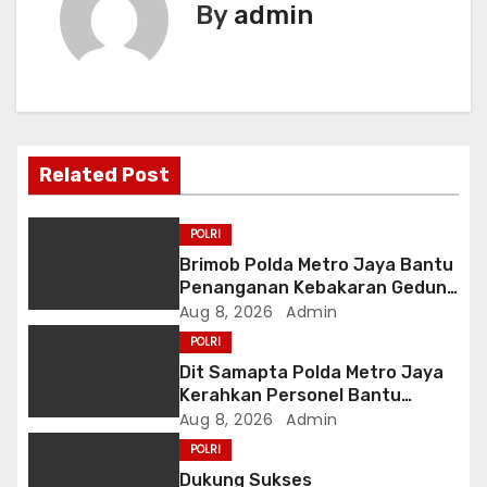
By
admin
n
a
v
i
Related Post
g
POLRI
a
Brimob Polda Metro Jaya Bantu
Penanganan Kebakaran Gedung
t
Bapenda DKI
Aug 8, 2026
Admin
POLRI
i
Dit Samapta Polda Metro Jaya
o
Kerahkan Personel Bantu
Tangani Kebakaran Gedung
Aug 8, 2026
Admin
n
Bapenda
POLRI
Dukung Sukses