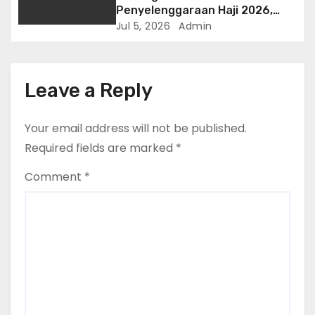
Penyelenggaraan Haji 2026,
Polri Terima Penghargaan dari
Jul 5, 2026
Admin
Kementerian Haji dan Umrah RI
Leave a Reply
Your email address will not be published.
Required fields are marked
*
Comment
*