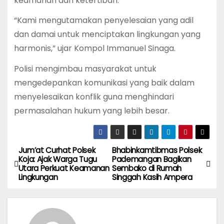
keamanan dan ketertiban.
“Kami mengutamakan penyelesaian yang adil
dan damai untuk menciptakan lingkungan yang
harmonis,” ujar Kompol Immanuel Sinaga.
Polisi mengimbau masyarakat untuk
mengedepankan komunikasi yang baik dalam
menyelesaikan konflik guna menghindari
permasalahan hukum yang lebih besar.
Jum’at Curhat Polsek
Bhabinkamtibmas Polsek
P
Koja: Ajak Warga Tugu
Pademangan Bagikan
Utara Perkuat Keamanan
Sembako di Rumah
o
Lingkungan
Singgah Kasih Ampera
s
t