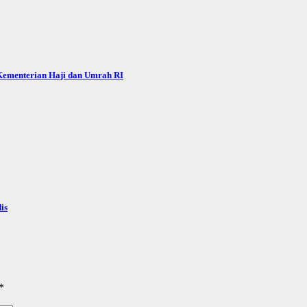
 Kementerian Haji dan Umrah RI
is
*