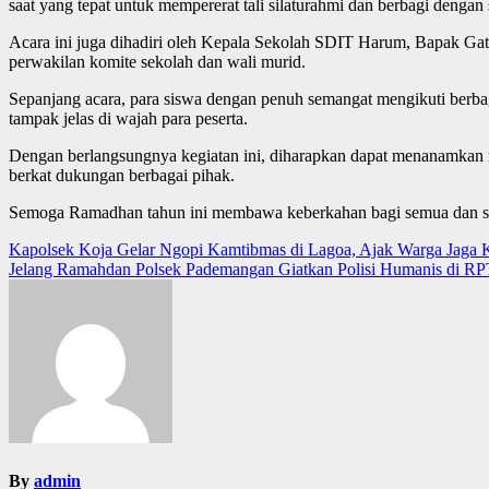
saat yang tepat untuk mempererat tali silaturahmi dan berbagi dengan 
Acara ini juga dihadiri oleh Kepala Sekolah SDIT Harum, Bapak Gat
perwakilan komite sekolah dan wali murid.
Sepanjang acara, para siswa dengan penuh semangat mengikuti berba
tampak jelas di wajah para peserta.
Dengan berlangsungnya kegiatan ini, diharapkan dapat menanamkan nil
berkat dukungan berbagai pihak.
Semoga Ramadhan tahun ini membawa keberkahan bagi semua dan se
Post
Kapolsek Koja Gelar Ngopi Kamtibmas di Lagoa, Ajak Warga Jaga 
Jelang Ramahdan Polsek Pademangan Giatkan Polisi Humanis di R
navigation
By
admin