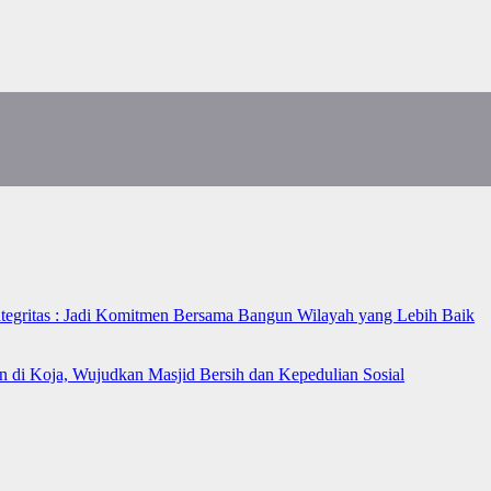
ntegritas : Jadi Komitmen Bersama Bangun Wilayah yang Lebih Baik
n di Koja, Wujudkan Masjid Bersih dan Kepedulian Sosial