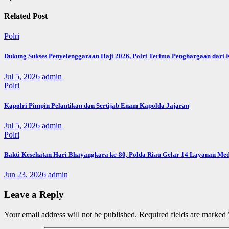
Related Post
Polri
Dukung Sukses Penyelenggaraan Haji 2026, Polri Terima Penghargaan dari
Jul 5, 2026
admin
Polri
Kapolri Pimpin Pelantikan dan Sertijab Enam Kapolda Jajaran
Jul 5, 2026
admin
Polri
Bakti Kesehatan Hari Bhayangkara ke-80, Polda Riau Gelar 14 Layanan Med
Jun 23, 2026
admin
Leave a Reply
Your email address will not be published.
Required fields are marked