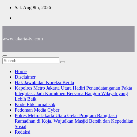
Skip
Sat. Aug 8th, 2026
to
content
www.jakarta-tv. com
Home
Disclaimer
Hak Jawab dan Koreksi Berita
Kapolres Metro Jakarta Utara Hadiri Penandatanganan Pakta
Integritas : Jadi Komitmen Bersama Bangun Wilayah yang
Lebih Baik
Kode Etik Jurnalistik
Pedoman Media Cyber
Polres Metro Jakarta Utara Gelar Program Bang Jasri
Ramadhan di Koja, Wujudkan Masjid Bersih dan Kepedulian
Sosial
Redaksi