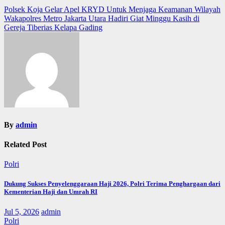
Post
Polsek Koja Gelar Apel KRYD Untuk Menjaga Keamanan Wilayah
Wakapolres Metro Jakarta Utara Hadiri Giat Minggu Kasih di
navigation
Gereja Tiberias Kelapa Gading
By
admin
Related Post
Polri
Dukung Sukses Penyelenggaraan Haji 2026, Polri Terima Penghargaan dari
Kementerian Haji dan Umrah RI
Jul 5, 2026
admin
Polri