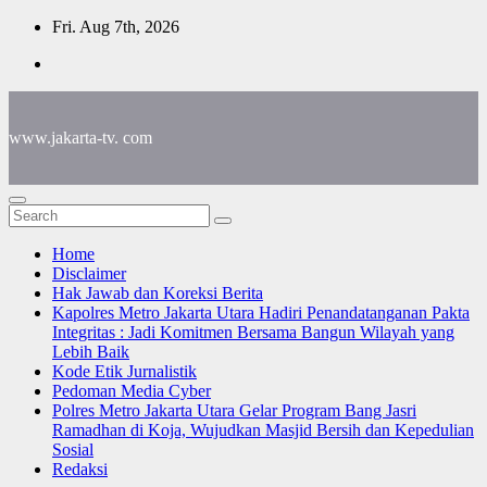
Skip
Fri. Aug 7th, 2026
to
content
www.jakarta-tv. com
Home
Disclaimer
Hak Jawab dan Koreksi Berita
Kapolres Metro Jakarta Utara Hadiri Penandatanganan Pakta
Integritas : Jadi Komitmen Bersama Bangun Wilayah yang
Lebih Baik
Kode Etik Jurnalistik
Pedoman Media Cyber
Polres Metro Jakarta Utara Gelar Program Bang Jasri
Ramadhan di Koja, Wujudkan Masjid Bersih dan Kepedulian
Sosial
Redaksi