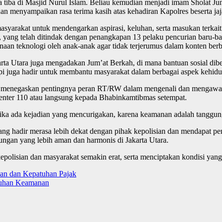
ra tiba di Masjid Nurul Islam. Beliau kemudian menjadi imam Sholat J
 menyampaikan rasa terima kasih atas kehadiran Kapolres beserta jaj
yarakat untuk mendengarkan aspirasi, keluhan, serta masukan terkait
, yang telah ditindak dengan penangkapan 13 pelaku pencurian baru-ba
naan teknologi oleh anak-anak agar tidak terjerumus dalam konten ber
arta Utara juga mengadakan Jum’at Berkah, di mana bantuan sosial di
api juga hadir untuk membantu masyarakat dalam berbagai aspek kehid
 menegaskan pentingnya peran RT/RW dalam mengenali dan mengawasi
enter 110 atau langsung kepada Bhabinkamtibmas setempat.
 jika ada kejadian yang mencurigakan, karena keamanan adalah tanggun
ang hadir merasa lebih dekat dengan pihak kepolisian dan mendapat 
kungan yang lebih aman dan harmonis di Jakarta Utara.
 kepolisian dan masyarakat semakin erat, serta menciptakan kondisi yang
nan dan Kepatuhan Pajak
luhan Keamanan