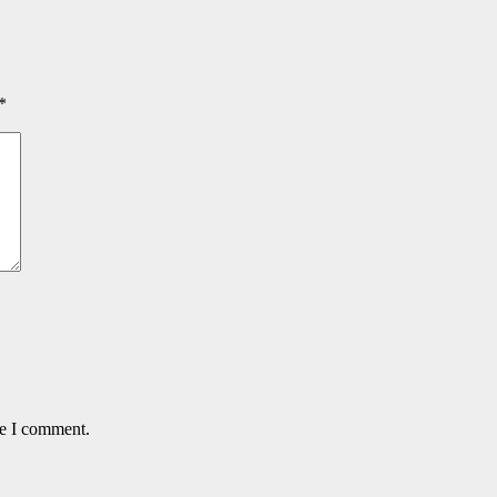
*
me I comment.