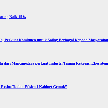
 Rating Naik 15%
, Perkuat Komitmen untuk Saling Berbagai Kepada Masyaraka
 dari Mancanegara perkuat Industri Taman Rekreasi Ekosistem 
Reshuffle dan Efisiensi Kabinet Gemuk”