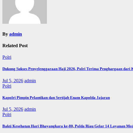
By
admin
Related Post
Polri
Dukung Sukses Penyelenggaraan Haji 2026, Polri Terima Penghargaan dari
Jul 5, 2026
admin
Polri
Kapolri Pimpin Pelantikan dan Sertijab Enam Kapolda Jajaran
Jul 5, 2026
admin
Polri
Bakti Kesehatan Hari Bhayangkara ke-80, Polda Riau Gelar 14 Layanan Med