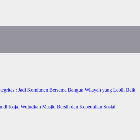
ntegritas : Jadi Komitmen Bersama Bangun Wilayah yang Lebih Baik
n di Koja, Wujudkan Masjid Bersih dan Kepedulian Sosial