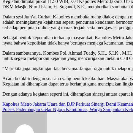
Kegiatan dimulai pukul 11.50 WIB, saat Kapolres Metro Jakarta Uta
DKM Masjid Nurul Islam, H. Sugandi, S.E., memberikan sambutan dan
Dalam sesi Jum’at Curhat, Kapolres membuka ruang dialog dengan mas
adalah meningkatnya kejahatan seperti pencurian kendaraan bermotor
terhadap penipuan online yang marak terjadi serta mengawasi penggu
Sebagai bentuk kepedulian terhadap masyarakat, Kapolres Metro Jak
nyata bahwa kepolisian tidak hanya bertugas menjaga keamanan, tet
Dalam sambutannya, Kombes Pol. Ahmad Fuady, S.H., S.I.K., M.H.
untuk segera melaporkan kejadian yang mencurigakan melalui Call C
“Mari kita jaga lingkungan kita bersama. Jangan ragu untuk melapor
Acara berakhir dengan suasana yang penuh keakraban. Masyarakat y
Kegiatan ini diharapkan dapat terus berlanjut guna menciptakan ling
Dengan adanya kegiatan seperti ini, diharapkan sinergi antara aparat
Post
Kapolres Metro Jakarta Utara dan DJP Perkuat Sinergi Demi Keama
Polsek Pademangan Gelar Ngopi Kamtibmas, Warga Sampaikan Ke
navigation