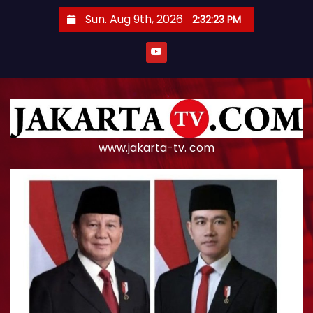
S
Sun. Aug 9th, 2026
2:32:23 PM
k
i
p
t
o
c
o
www.jakarta-tv. com
n
t
e
n
t