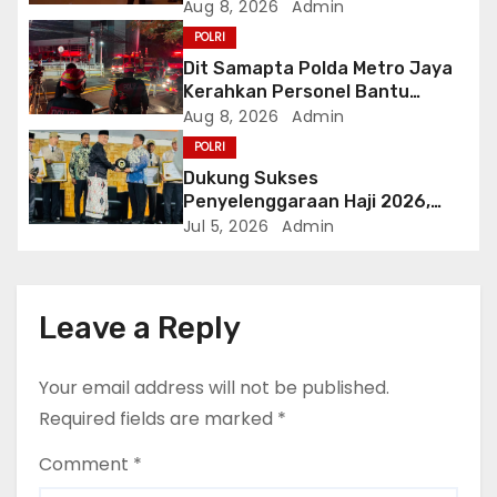
Bapenda DKI
Aug 8, 2026
Admin
i
POLRI
o
Dit Samapta Polda Metro Jaya
Kerahkan Personel Bantu
n
Tangani Kebakaran Gedung
Aug 8, 2026
Admin
Bapenda
POLRI
Dukung Sukses
Penyelenggaraan Haji 2026,
Polri Terima Penghargaan dari
Jul 5, 2026
Admin
Kementerian Haji dan Umrah RI
Leave a Reply
Your email address will not be published.
Required fields are marked
*
Comment
*