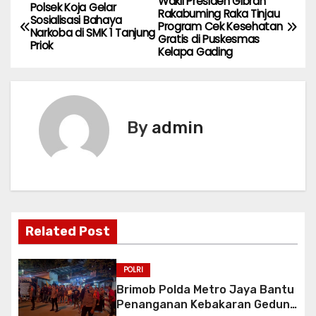
Wakil Presiden Gibran
P
Polsek Koja Gelar
Rakabuming Raka Tinjau
Sosialisasi Bahaya
Program Cek Kesehatan
o
Narkoba di SMK 1 Tanjung
Gratis di Puskesmas
Priok
Kelapa Gading
s
t
n
By
admin
a
v
i
Related Post
g
a
POLRI
Brimob Polda Metro Jaya Bantu
t
Penanganan Kebakaran Gedung