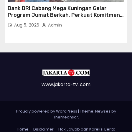
Bank BRI Cabang Mega Kuningan Gelar
Program Jumat Berkah, Perkuat Komitmen
untuk Saling Berbagai Kepada Masyarakat
Aug 5, 2026
Admin
Sekitar Kawasan Mega Kuningan
www.jakarta-tv. com
Proudly powered by WordPress
|
Theme: Newses by
Themeansar
.
Home
Disclaimer
Hak Jawab dan Koreksi Berita