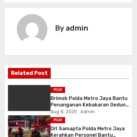
s
t
n
By
admin
a
v
i
Related Post
g
a
POLRI
Brimob Polda Metro Jaya Bantu
t
Penanganan Kebakaran Gedung
Bapenda DKI
Aug 8, 2026
Admin
i
POLRI
o
Dit Samapta Polda Metro Jaya
Kerahkan Personel Bantu