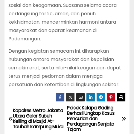
sosial dan keagamaan. Suasana selama acara
berlangsung tertib, aman, dan penuh
kekhidmatan, mencerminkan harmoni antara
masyarakat dan aparat keamanan di
Pademangan.
Dengan kegiatan semacam ini, diharapkan
hubungan antara masyarakat dan kepolisian
semakin erat, serta nilai-nilai keagamaan dapat
terus menjadi pedoman dalam menjaga
persatuan dan ketertiban di lingkungan sekitar.
Polsek Kelapa Gading
P
Kapolres Metro Jakarta
Berhasil Ungkap Kasus
Utara Gelar Subuh
Pencurian dan
o
Keliling di Masjid At-
Perdagangan Senjata
Taubah Kampung Muka
Tajam