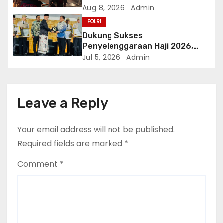
n
Tangani Kebakaran Gedung
Aug 8, 2026
Admin
Bapenda
POLRI
Dukung Sukses
Penyelenggaraan Haji 2026,
Polri Terima Penghargaan dari
Jul 5, 2026
Admin
Kementerian Haji dan Umrah RI
Leave a Reply
Your email address will not be published.
Required fields are marked
*
Comment
*