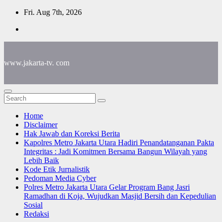
Skip
Fri. Aug 7th, 2026
to
content
www.jakarta-tv. com
Home
Disclaimer
Hak Jawab dan Koreksi Berita
Kapolres Metro Jakarta Utara Hadiri Penandatanganan Pakta
Integritas : Jadi Komitmen Bersama Bangun Wilayah yang
Lebih Baik
Kode Etik Jurnalistik
Pedoman Media Cyber
Polres Metro Jakarta Utara Gelar Program Bang Jasri
Ramadhan di Koja, Wujudkan Masjid Bersih dan Kepedulian
Sosial
Redaksi