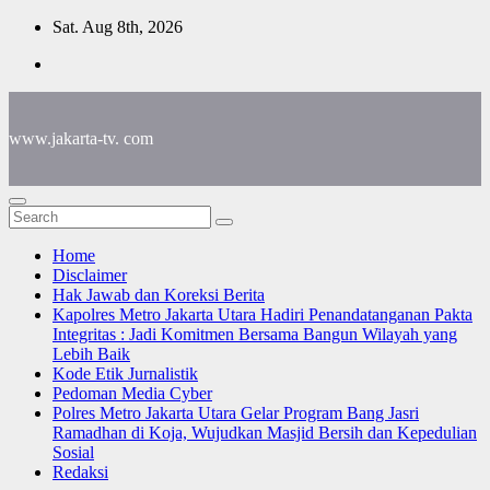
Skip
Sat. Aug 8th, 2026
to
content
www.jakarta-tv. com
Home
Disclaimer
Hak Jawab dan Koreksi Berita
Kapolres Metro Jakarta Utara Hadiri Penandatanganan Pakta
Integritas : Jadi Komitmen Bersama Bangun Wilayah yang
Lebih Baik
Kode Etik Jurnalistik
Pedoman Media Cyber
Polres Metro Jakarta Utara Gelar Program Bang Jasri
Ramadhan di Koja, Wujudkan Masjid Bersih dan Kepedulian
Sosial
Redaksi