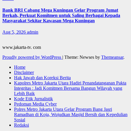
Bank BRI Cabang Mega Kuningan Gelar Program Jumat
Berkah, Perkuat Komitmen untuk Saling Berbagai Kepada
Masyarakat Sekitar Kawasan Mega Kuningan
Aug 5, 2026
admin
www.jakarta-tv. com
Proudly powered by WordPress
|
Theme: Newses by
Themeansar
.
Home
Disclaimer
Hak Jawab dan Koreksi Berita
Kapolres Metro Jakarta Utara Hadiri Penandatanganan Pakta
Integritas : Jadi Komitmen Bersama Bangun Wilayah yang
Lebih Baik
Kode Etik Jurnalistik
Pedoman Media Cyber
Polres Metro Jakarta Utara Gelar Program Bang Jasri
Ramadhan di Koja, Wujudkan Masjid Bersih dan Kepedulian
Sosial
Redaksi