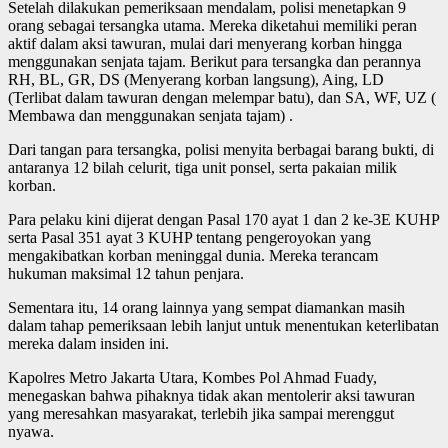
Setelah dilakukan pemeriksaan mendalam, polisi menetapkan 9
orang sebagai tersangka utama. Mereka diketahui memiliki peran
aktif dalam aksi tawuran, mulai dari menyerang korban hingga
menggunakan senjata tajam. Berikut para tersangka dan perannya
RH, BL, GR, DS (Menyerang korban langsung), Aing, LD
(Terlibat dalam tawuran dengan melempar batu), dan SA, WF, UZ (
Membawa dan menggunakan senjata tajam) .
Dari tangan para tersangka, polisi menyita berbagai barang bukti, di
antaranya 12 bilah celurit, tiga unit ponsel, serta pakaian milik
korban.
Para pelaku kini dijerat dengan Pasal 170 ayat 1 dan 2 ke-3E KUHP
serta Pasal 351 ayat 3 KUHP tentang pengeroyokan yang
mengakibatkan korban meninggal dunia. Mereka terancam
hukuman maksimal 12 tahun penjara.
Sementara itu, 14 orang lainnya yang sempat diamankan masih
dalam tahap pemeriksaan lebih lanjut untuk menentukan keterlibatan
mereka dalam insiden ini.
Kapolres Metro Jakarta Utara, Kombes Pol Ahmad Fuady,
menegaskan bahwa pihaknya tidak akan mentolerir aksi tawuran
yang meresahkan masyarakat, terlebih jika sampai merenggut
nyawa.