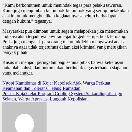
“Kami berkomitmen untuk menindak tegas para pelaku tawuran.
Kami juga mengimbau kelompok-kelompok yang sering melakukan
aksi ini untuk menghentikan kegiatannya sebelum berhadapan
dengan hukum,” tegasnya.
Masyarakat pun diimbau untuk segera melaporkan jika menemukan
indikasi akan terjadinya tawuran agar tragedi serupa tidak terulang.
Polisi juga mengajak para orang tua untuk lebih mengawasi anak-
anaknya agar tidak terjerumus dalam aksi kriminal yang merugikan
banyak pihak.
Kasus ini menjadi peringatan bagi semua pihak bahwa kekerasan
bukanlah solusi, dan hukum akan bertindak tegas terhadap siapapun
yang melanggar.
Post
Ngopi Kamtibmas di Koja: Kapolsek Ajak Warga Perkuat
Keamanan dan Toleransi Jelang Ramadan
navigation
Polsek Koja Gelar Program Cooling System Satkamling di Tugu
Selatan, Warga Apresiasi Langkah Kepolisian